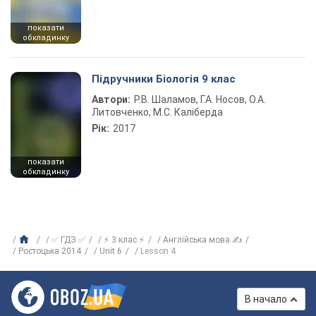
показати
обкладинку
Підручники Біологія 9 клас
Автори:
Р.В. Шаламов, Г.А. Носов, О.А.
Литовченко, М.С. Каліберда
Рік:
2017
показати
обкладинку
✅ ГДЗ ✅
⚡ 3 клас ⚡
Англійська мова ✍
Ростоцька 2014
Unit 6
Lesson 4
В начало