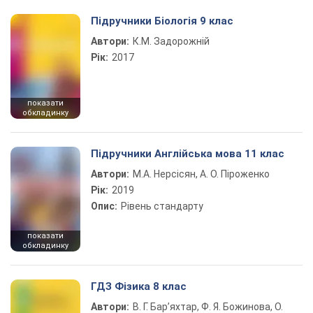
Підручники Біологія 9 клас
Автори:
К.М. Задорожній
Рік:
2017
показати
обкладинку
Підручники Англійська мова 11 клас
Автори:
М.А. Нерсісян, А. О. Піроженко
Рік:
2019
Опис:
Рівень стандарту
показати
обкладинку
ГДЗ Фізика 8 клас
Автори:
В. Г. Бар’яхтар, Ф. Я. Божинова, О.