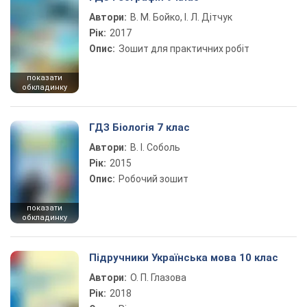
Автори:
В. М. Бойко, І. Л. Дітчук
Рік:
2017
Опис:
Зошит для практичних робіт
показати
обкладинку
ГДЗ Біологія 7 клас
Автори:
В. І. Соболь
Рік:
2015
Опис:
Робочий зошит
показати
обкладинку
Підручники Українська мова 10 клас
Автори:
О. П. Глазова
Рік:
2018