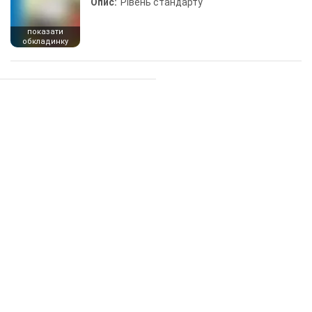
Опис:
Рівень стандарту
показати
обкладинку