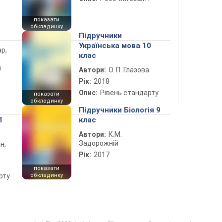
показати
обкладинку
Підручники
Українська мова 10
ар,
клас
й
Автори:
О. П. Глазова
Рік:
2018
Опис:
Рівень стандарту
показати
обкладинку
Підручники Біологія 9
1
клас
Автори:
К.М.
Задорожній
н,
Рік:
2017
показати
рту
обкладинку