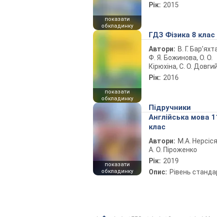
Рік:
2015
показати
обкладинку
ГДЗ Фізика 8 клас
Автори:
В. Г. Бар’яхт
Ф. Я. Божинова, О. О.
Кірюхіна, С. О. Довги
Рік:
2016
показати
обкладинку
Підручники
Англійська мова 1
клас
Автори:
М.А. Нерсіся
А. О. Піроженко
Рік:
2019
показати
обкладинку
Опис:
Рівень станда