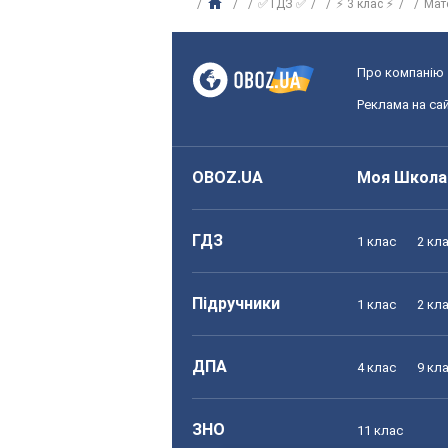
✅ ГДЗ ✅
⚡ 3 клас ⚡
Мат
Про компанію
Реклама на сай
OBOZ.UA
Моя Школа
ГДЗ
1 клас
2 кл
Підручники
1 клас
2 кл
ДПА
4 клас
9 кл
ЗНО
11 клас