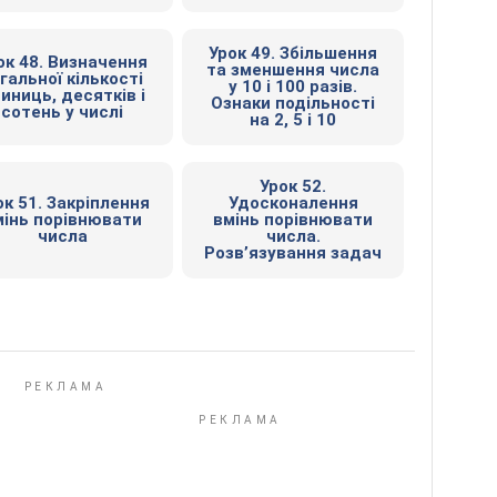
Урок 49. Збільшення
ок 48. Визначення
та зменшення числа
гальної кількості
у 10 і 100 разів.
иниць, десятків і
Ознаки подільності
сотень у числі
на 2, 5 і 10
Урок 52.
ок 51. Закріплення
Удосконалення
мінь порівнювати
вмінь порівнювати
числа
числа.
Розв’язування задач