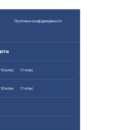
Політика конфіденційності
віти
10 клас
11 клас
10 клас
11 клас