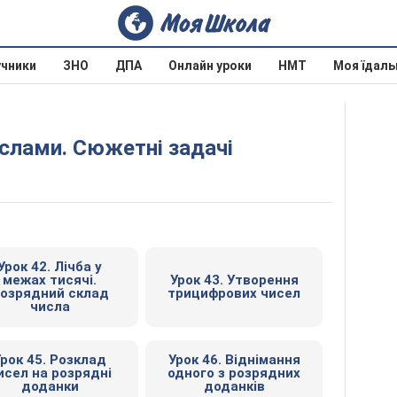
учники
ЗНО
ДПА
Онлайн уроки
НМТ
Моя їдаль
числами. Сюжетні задачі
Урок 42. Лічба у
межах тисячі.
Урок 43. Утворення
озрядний склад
трицифрових чисел
числа
рок 45. Розклад
Урок 46. Віднімання
исел на розрядні
одного з розрядних
доданки
доданків