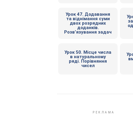
Урок 47. Додавання
Ур
та віднімання суми
за
двох розрядних
од
доданків.
Розв’язування задач
Урок 50. Місце числа
Ур
в натуральному
в
ряді. Порівняння
чисел