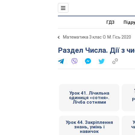
ГДЗ
Підр
Математика 3 клас О. М. Гісь 2020
Раздел Числа. Дії з 
Урок 41. Лічильна
одиниця «сотня».
Р
Лічба сотнями
Урок 44. Закріплення
У
знань, умінь і
ч
навичок