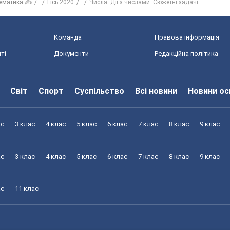
ематика ✍
Гісь 2020
Числа. Дії з числами. Сюжетні задачі
Команда
Правова інформація
ті
Документи
Редакційна політика
Світ
Спорт
Суспільство
Всі новини
Новини ос
ас
3 клас
4 клас
5 клас
6 клас
7 клас
8 клас
9 клас
ас
3 клас
4 клас
5 клас
6 клас
7 клас
8 клас
9 клас
ас
11 клас