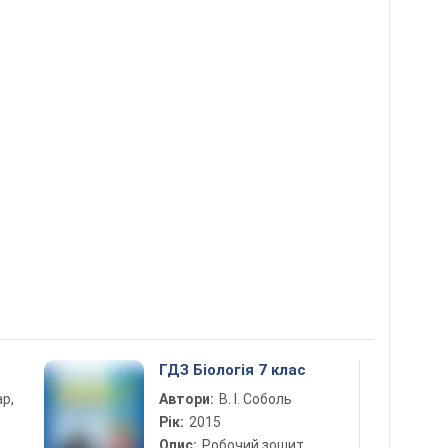
ГДЗ Біологія 7 клас
ар,
Автори:
В. І. Соболь
Рік:
2015
Опис:
Робочий зошит