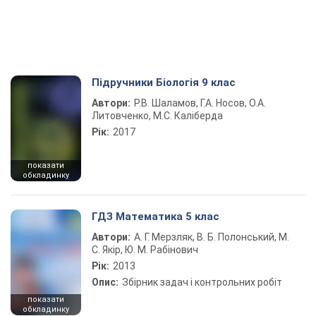
Підручники Біологія 9 клас
Автори:
Р.В. Шаламов, Г.А. Носов, О.А.
Литовченко, М.С. Каліберда
Рік:
2017
показати
обкладинку
ГДЗ Математика 5 клас
Автори:
А. Г. Мерзляк, В. Б. Полонський, М.
С. Якір, Ю. М. Рабінович
Рік:
2013
Опис:
Збірник задач і контрольних робіт
показати
обкладинку