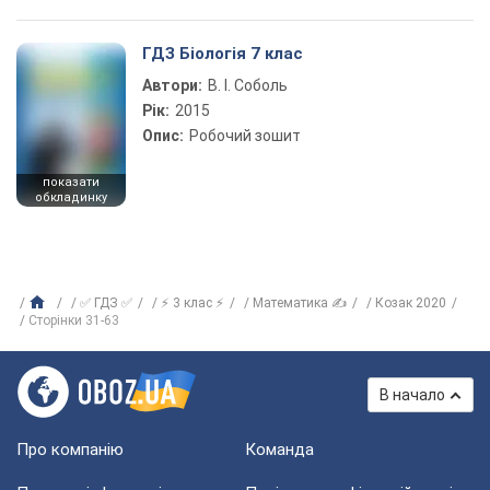
ГДЗ Біологія 7 клас
Автори:
В. І. Соболь
Рік:
2015
Опис:
Робочий зошит
показати
обкладинку
✅ ГДЗ ✅
⚡ 3 клас ⚡
Математика ✍
Козак 2020
Сторінки 31-63
В начало
Про компанію
Команда