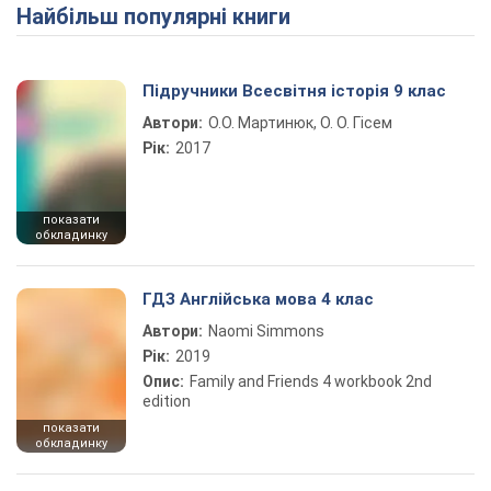
Найбільш популярні книги
Play Video
Підручники Всесвітня історія 9 клас
Автори:
О.О. Мартинюк, О. О. Гісем
Рік:
2017
показати
обкладинку
ГДЗ Англійська мова 4 клас
Автори:
Naomi Simmons
Рік:
2019
Опис:
Family and Friends 4 workbook 2nd
edition
показати
обкладинку