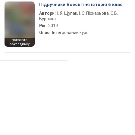
Підручники Всесвітня історія 6 клас
Автори:
І. Я. Щупак, І. О. Піскарьова, О.В.
Бурлака
Рік:
2019
Опис:
Інтегрований курс
показати
обкладинку