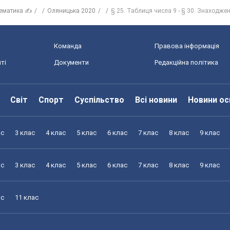
ематика ✍
Оляницька 2020
§ 25. Таблиця числа 9 - § 30. Знаходжен
Команда
Правова інформація
ті
Документи
Редакційна політика
Світ
Спорт
Суспільство
Всі новини
Новини ос
ас
3 клас
4 клас
5 клас
6 клас
7 клас
8 клас
9 клас
ас
3 клас
4 клас
5 клас
6 клас
7 клас
8 клас
9 клас
ас
11 клас