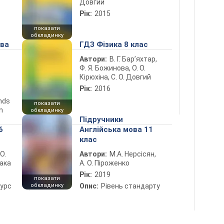
Довгий
Рік:
2015
показати
обкладинку
ова
ГДЗ Фізика 8 клас
Автори:
В. Г. Бар’яхтар,
Ф. Я. Божинова, О. О.
Кірюхіна, С. О. Довгий
Рік:
2016
ends
показати
n
обкладинку
Підручники
6
Англійська мова 11
клас
 О.
Автори:
М.А. Нерсісян,
лака
А. О. Піроженко
Рік:
2019
показати
курс
обкладинку
Опис:
Рівень стандарту