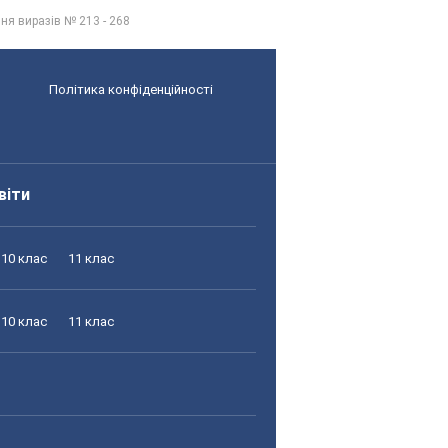
ня виразів № 213 - 268
Політика конфіденційності
віти
10 клас
11 клас
10 клас
11 клас