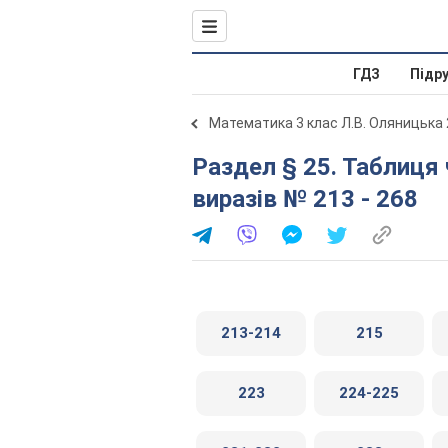
ГДЗ
Підр
Математика 3 клас Л.В. Оляницька
Раздел § 25. Таблиця числа 9 - § 30. Знаходження
виразів № 213 - 268
213-214
215
223
224-225