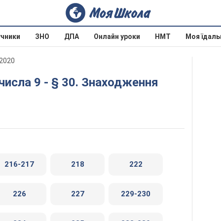
учники
ЗНО
ДПА
Онлайн уроки
НМТ
Моя їдаль
 2020
216-217
218
222
226
227
229-230