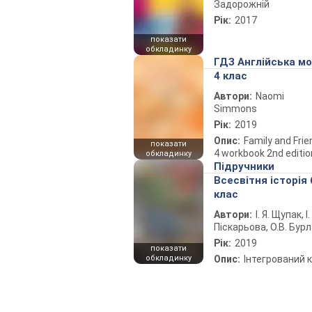
Задорожній
Рік:
2017
показати
обкладинку
ГДЗ Англійська м
4 клас
Автори:
Naomi
Simmons
Рік:
2019
Опис:
Family and Fri
показати
4 workbook 2nd editio
обкладинку
Підручники
Всесвітня історія 
клас
Автори:
І. Я. Щупак, І.
Піскарьова, О.В. Бур
Рік:
2019
показати
обкладинку
Опис:
Інтегрований 