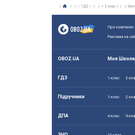
✅ ГДЗ ✅
⚡ 3 клас ⚡
Мат
Про компанію
Реклама на сай
OBOZ.UA
Моя Школа
ГДЗ
1 клас
2 кл
Підручники
1 клас
2 кл
ДПА
4 клас
9 кл
ЗНО
11 клас