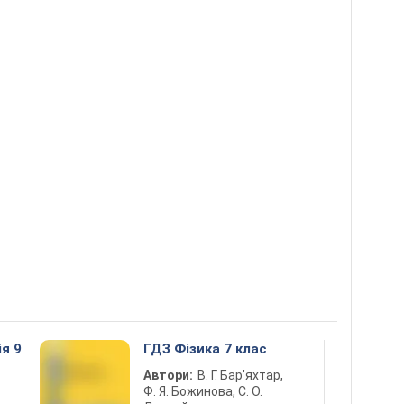
ія 9
ГДЗ Фізика 7 клас
Автори:
В. Г. Бар’яхтар,
Ф. Я. Божинова, С. О.