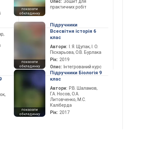
Опис:
Зошит для
практичних робіт
показати
і
обкладинку
Підручники
Всесвітня історія 6
ар,
клас
й
Автори:
І. Я. Щупак, І. О.
Піскарьова, О.В. Бурлака
Рік:
2019
показати
обкладинку
Опис:
Інтегрований курс
Підручники Біологія 9
9
клас
Автори:
Р.В. Шаламов,
Г.А. Носов, О.А.
юк,
Литовченко, М.С.
Каліберда
показати
Рік:
2017
обкладинку