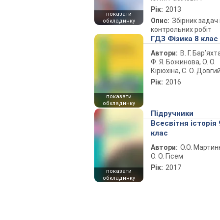
Рік:
2013
показати
Опис:
Збірник задач 
обкладинку
контрольних робіт
ГДЗ Фізика 8 клас
Автори:
В. Г. Бар’яхт
Ф. Я. Божинова, О. О.
Кірюхіна, С. О. Довги
Рік:
2016
показати
обкладинку
Підручники
Всесвітня історія 
клас
Автори:
О.О. Мартин
О. О. Гісем
Рік:
2017
показати
обкладинку