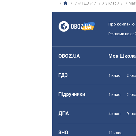
✅ ГДЗ ✅
⚡ 3 клас ⚡
Мат
Про компанію
Реклама на сай
OBOZ.UA
Моя Школа
ГДЗ
1 клас
2 кл
Підручники
1 клас
2 кл
ДПА
4 клас
9 кл
ЗНО
11 клас