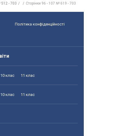
 512 - 703
Сторінки 96 - 107 № 619 - 703
Політика конфіденційності
віти
10 клас
11 клас
10 клас
11 клас