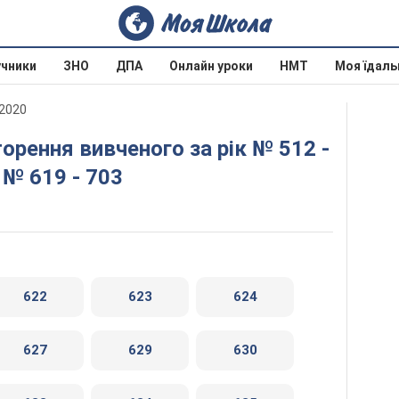
учники
ЗНО
ДПА
Онлайн уроки
НМТ
Моя їдаль
 2020
 № 619 - 703
622
623
624
627
629
630