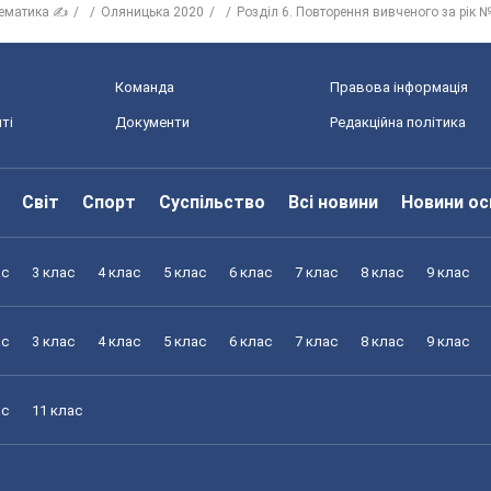
ематика ✍
Оляницька 2020
Розділ 6. Повторення вивченого за рік №
Команда
Правова інформація
ті
Документи
Редакційна політика
Світ
Спорт
Суспільство
Всі новини
Новини ос
ас
3 клас
4 клас
5 клас
6 клас
7 клас
8 клас
9 клас
ас
3 клас
4 клас
5 клас
6 клас
7 клас
8 клас
9 клас
ас
11 клас