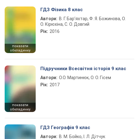
ГДЗ Фізика 8 клас
Автори:
В. Г. Бар’яхтар, Ф. Я. Божинова, О.
О. Кірюхіна, С. О. Довгий
Рік:
2016
показати
обкладинку
Підручники Всесвітня історія 9 клас
Автори:
О.О. Мартинюк, О. О. Гісем
Рік:
2017
показати
обкладинку
ГДЗ Географія 9 клас
Автори:
В. М. Бойко, І. Л. Дітчук