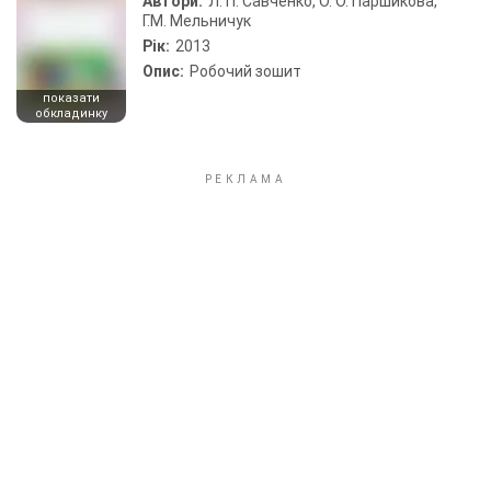
Автори:
Л. П. Савченко, О. О. Паршикова,
Г.М. Мельничук
Рік:
2013
Опис:
Робочий зошит
показати
обкладинку