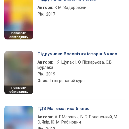
Автори:
К.М. Задорожній
Рік:
2017
показати
обкладинку
Підручники Всесвітня історія 6 клас
Автори:
І. Я. Щупак, І. О. Піскарьова, О.В.
Бурлака
Рік:
2019
Опис:
Інтегрований курс
показати
обкладинку
ГДЗ Математика 5 клас
Автори:
А. Г. Мерзляк, В. Б. Полонський, М.
С. Якір, Ю. М. Рабінович
Рік:
2013