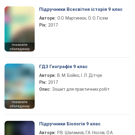
Підручники Всесвітня історія 9 клас
Автори:
О.О. Мартинюк, О. О. Гісем
Рік:
2017
показати
обкладинку
ГДЗ Географія 9 клас
Автори:
В. М. Бойко, І. Л. Дітчук
Рік:
2017
Опис:
Зошит для практичних робіт
показати
обкладинку
Підручники Біологія 9 клас
Автори:
Р.В. Шаламов, Г.А. Носов, О.А.