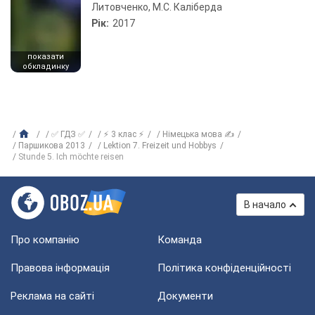
Литовченко, М.С. Каліберда
Рік:
2017
показати
обкладинку
✅ ГДЗ ✅
⚡ 3 клас ⚡
Німецька мова ✍
Паршикова 2013
Lektion 7. Freizeit und Hobbys
Stunde 5. Ich möchte reisen
В начало
Про компанію
Команда
Правова інформація
Політика конфіденційності
Реклама на сайті
Документи