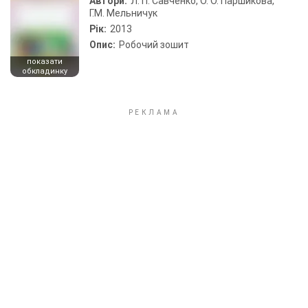
Автори:
Л. П. Савченко, О. О. Паршикова,
Г.М. Мельничук
Рік:
2013
Опис:
Робочий зошит
показати
обкладинку