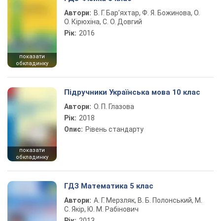
Автори:
В. Г. Бар’яхтар, Ф. Я. Божинова, О.
О. Кірюхіна, С. О. Довгий
Рік:
2016
показати
обкладинку
Підручники Українська мова 10 клас
Автори:
О. П. Глазова
Рік:
2018
Опис:
Рівень стандарту
показати
обкладинку
ГДЗ Математика 5 клас
Автори:
А. Г. Мерзляк, В. Б. Полонський, М.
С. Якір, Ю. М. Рабінович
Рік:
2013