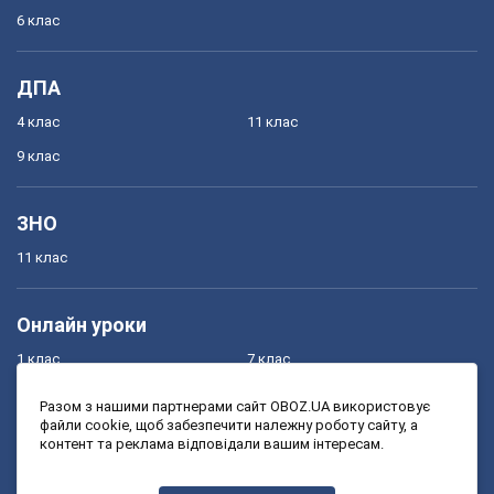
6 клас
ДПА
4 клас
11 клас
9 клас
ЗНО
11 клас
Онлайн уроки
1 клас
7 клас
2 клас
8 клас
Разом з нашими партнерами сайт OBOZ.UA використовує
файли cookie, щоб забезпечити належну роботу сайту, а
3 клас
9 клас
контент та реклама відповідали вашим інтересам.
4 клас
10 клас