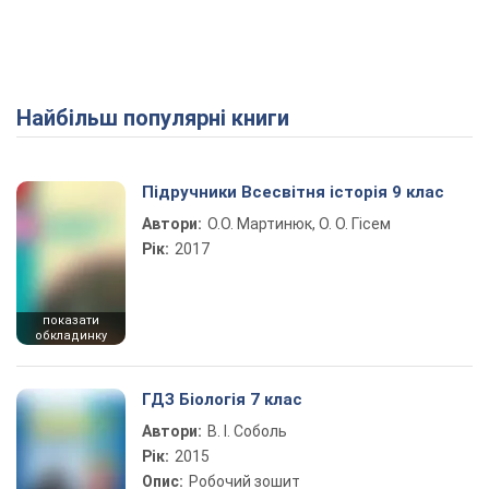
Найбільш популярні книги
Play Video
Підручники Всесвітня історія 9 клас
Автори:
О.О. Мартинюк, О. О. Гісем
Рік:
2017
показати
обкладинку
ГДЗ Біологія 7 клас
Автори:
В. І. Соболь
Рік:
2015
Опис:
Робочий зошит