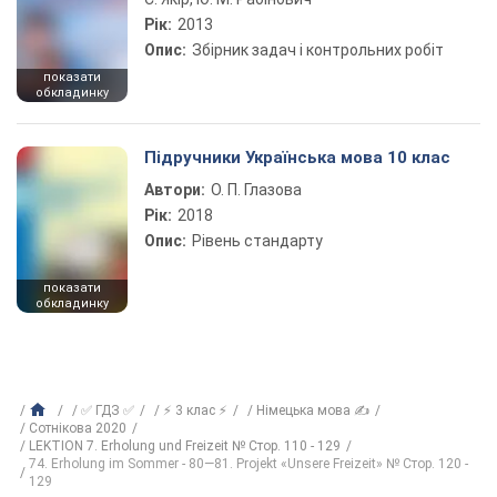
Рік:
2013
Опис:
Збірник задач і контрольних робіт
показати
обкладинку
Підручники Українська мова 10 клас
Автори:
О. П. Глазова
Рік:
2018
Опис:
Рівень стандарту
показати
обкладинку
✅ ГДЗ ✅
⚡ 3 клас ⚡
Німецька мова ✍
Сотнікова 2020
LEKTION 7. Erholung und Freizeit № Стор. 110 - 129
74. Erholung im Sommer - 80—81. Projekt «Unsere Freizeit» № Стор. 120 -
129