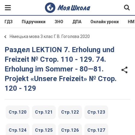
ГДЗ
Підручники
ЗНО
ДПА
Онлайн уроки
НМ
Німецька мова 3 клас Г. В. Гоголєва 2020
Раздел LEKTION 7. Erholung und
Freizeit № Стор. 110 - 129. 74.
Erholung im Sommer - 80—81.
Projekt «Unsere Freizeit» № Стор.
120 - 129
Стр.120
Стр.121
Стр.122
Стр.123
Стр.124
Стр.125
Стр.126
Стр.127