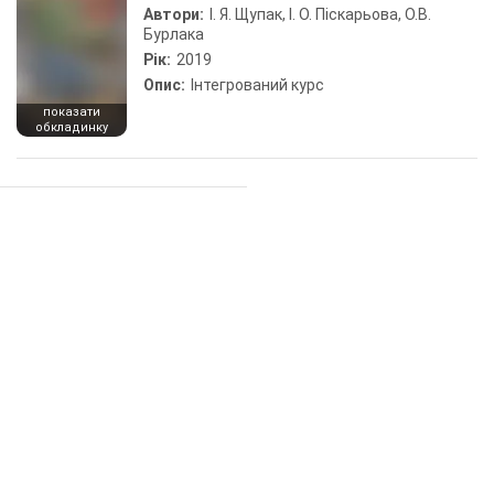
Автори:
І. Я. Щупак, І. О. Піскарьова, О.В.
Бурлака
Рік:
2019
Опис:
Інтегрований курс
показати
обкладинку