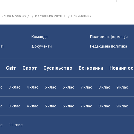
аїнська мова ✍
Варзацька 2020
Прикметник
Команда
Правова інформація
ті
Документи
Редакційна політика
Світ
Спорт
Суспільство
Всі новини
Новини ос
ас
3 клас
4 клас
5 клас
6 клас
7 клас
8 клас
9 клас
ас
3 клас
4 клас
5 клас
6 клас
7 клас
8 клас
9 клас
ас
11 клас