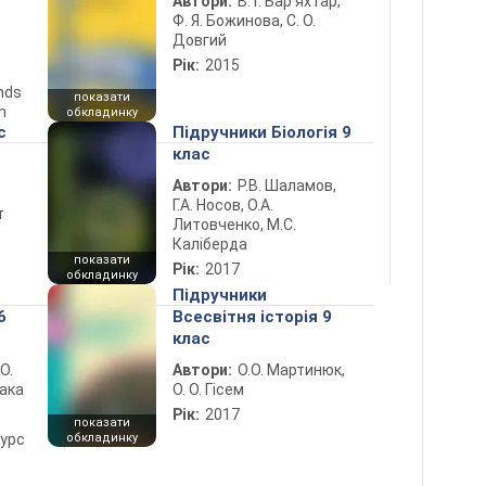
Автори:
В. Г. Бар’яхтар,
Ф. Я. Божинова, С. О.
Довгий
Рік:
2015
ends
показати
n
обкладинку
с
Підручники Біологія 9
клас
Автори:
Р.В. Шаламов,
Г.А. Носов, О.А.
т
Литовченко, М.С.
Каліберда
показати
Рік:
2017
обкладинку
Підручники
6
Всесвітня історія 9
клас
 О.
Автори:
О.О. Мартинюк,
лака
О. О. Гісем
Рік:
2017
показати
курс
обкладинку