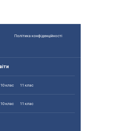
Політика конфіденційності
віти
10 клас
11 клас
10 клас
11 клас