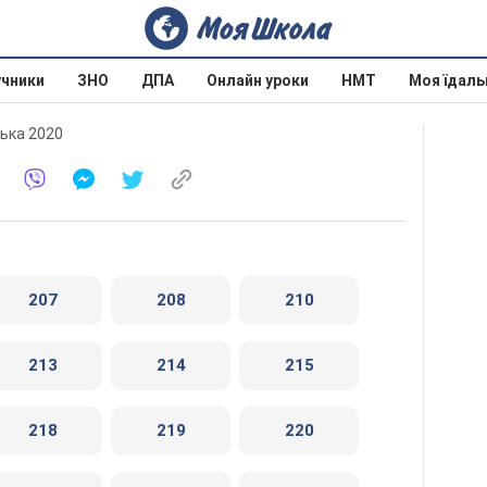
учники
ЗНО
ДПА
Онлайн уроки
НМТ
Моя їдаль
цька 2020
207
208
210
213
214
215
218
219
220