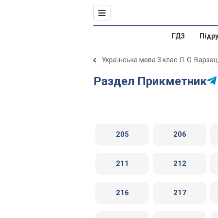
ГДЗ
Підр
Українська мова 3 клас Л. О. Варза
Раздел Прикметник
205
206
211
212
216
217