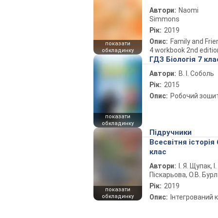
Автори:
Naomi
Simmons
Рік:
2019
Опис:
Family and Fri
показати
4 workbook 2nd editio
обкладинку
ГДЗ Біологія 7 кла
Автори:
В. І. Соболь
Рік:
2015
Опис:
Робочий зоши
показати
обкладинку
Підручники
Всесвітня історія 
клас
Автори:
І. Я. Щупак, І.
Піскарьова, О.В. Бур
Рік:
2019
показати
обкладинку
Опис:
Інтегрований 