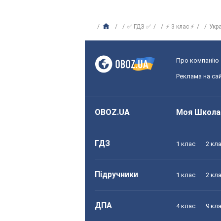
✅ ГДЗ ✅
⚡ 3 клас ⚡
Укр
Про компанію
Реклама на сай
OBOZ.UA
Моя Школа
ГДЗ
1 клас
2 кл
Підручники
1 клас
2 кл
ДПА
4 клас
9 кл