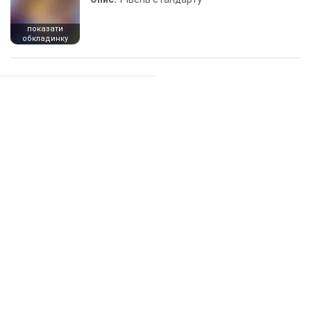
показати
обкладинку