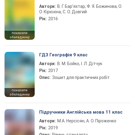
Автори:
В. Г. Бар’яхтар, Ф. Я. Божинова, О.
О. Кірюхіна, С. О. Довгий
Рік:
2016
показати
обкладинку
ГДЗ Географія 9 клас
Автори:
В. М. Бойко, І. Л. Дітчук
Рік:
2017
Опис:
Зошит для практичних робіт
показати
обкладинку
Підручники Англійська мова 11 клас
Автори:
М.А. Нерсісян, А. О. Піроженко
Рік:
2019
Опис:
Рівень стандарту