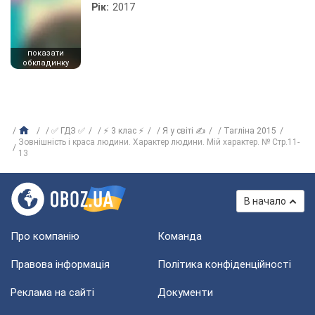
Рік:
2017
показати
обкладинку
✅ ГДЗ ✅
⚡ 3 клас ⚡
Я у світі ✍
Тагліна 2015
Зовнішність і краса людини. Характер людини. Мій характер. № Стр.11-
13
В начало
Про компанію
Команда
Правова інформація
Політика конфіденційності
Реклама на сайті
Документи