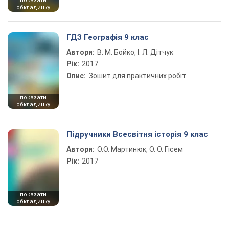
показати
обкладинку
ГДЗ Географія 9 клас
Автори:
В. М. Бойко, І. Л. Дітчук
Рік:
2017
Опис:
Зошит для практичних робіт
показати
обкладинку
Підручники Всесвітня історія 9 клас
Автори:
О.О. Мартинюк, О. О. Гісем
Рік:
2017
показати
обкладинку