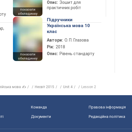
Опис:
Зошит для
практичних робіт
показати
рту
обкладинку
Підручники
Українська мова 10
ар,
клас
Автори:
О. П. Глазова
Рік:
2018
Опис:
Рівень стандарту
показати
обкладинку
лійська мова ✍
Несвіт 2015
Unit 4
Lesson 2
Команда
Правова інформація
ті
Документи
Редакційна політика