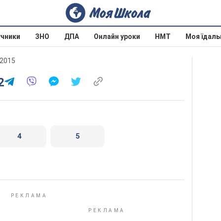
учники
ЗНО
ДПА
Онлайн уроки
НМТ
Моя їдаль
 2015
2
4
5