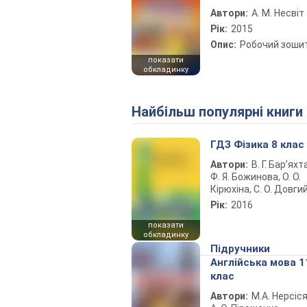
Автори:
А. М. Несвіт
Рік:
2015
Опис:
Робочий зоши
показати
обкладинку
Найбільш популярні книги
ГДЗ Фізика 8 клас
Автори:
В. Г. Бар’яхт
Ф. Я. Божинова, О. О.
Кірюхіна, С. О. Довги
Рік:
2016
показати
обкладинку
Підручники
Англійська мова 1
клас
Автори:
М.А. Нерсіся