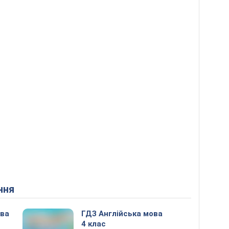
ння
ова
ГДЗ Англійська мова
4 клас