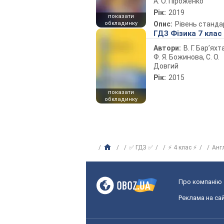
А. О. Піроженко
Рік:
2019
показати
обкладинку
Опис:
Рівень станда
ГДЗ Фізика 7 клас
Автори:
В. Г. Бар’яхт
Ф. Я. Божинова, С. О.
Довгий
Рік:
2015
показати
обкладинку
✅ ГДЗ ✅
⚡ 4 клас ⚡
Анг
Про компанію
Реклама на сай