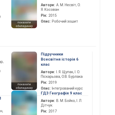
Автори:
А. М. Несвіт, О.
Я. Косован
Рік:
2015
т
Опис:
Робочий зошит
показати
обкладинку
Підручники
Всесвітня історія 6
ар,
клас
й
Автори:
І. Я. Щупак, І. О.
Піскарьова, О.В. Бурлака
Рік:
2019
показати
обкладинку
Опис:
Інтегрований курс
ГДЗ Географія 9 клас
1
Автори:
В. М. Бойко, І. Л.
Дітчук
н,
Рік:
2017