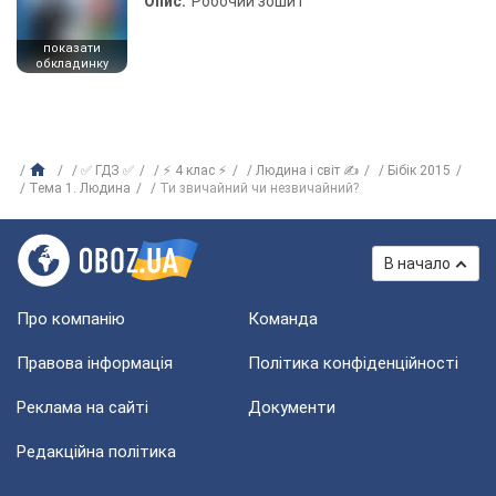
Опис:
Робочий зошит
показати
обкладинку
✅ ГДЗ ✅
⚡ 4 клас ⚡
Людина і світ ✍
Бібік 2015
Тема 1. Людина
Ти звичайний чи незвичайний?
В начало
Про компанію
Команда
Правова інформація
Політика конфіденційності
Реклама на сайті
Документи
Редакційна політика