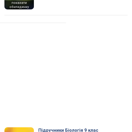
показати
обкладинку
Підручники Біологія 9 клас