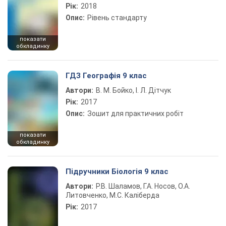
Рік:
2018
Опис:
Рівень стандарту
показати
обкладинку
ГДЗ Географія 9 клас
Автори:
В. М. Бойко, І. Л. Дітчук
Рік:
2017
Опис:
Зошит для практичних робіт
показати
обкладинку
Підручники Біологія 9 клас
Автори:
Р.В. Шаламов, Г.А. Носов, О.А.
Литовченко, М.С. Каліберда
Рік:
2017