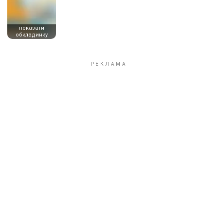
показати
обкладинку