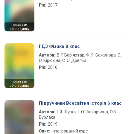
Рік:
2017
показати
обкладинку
ГДЗ Фізика 8 клас
Автори:
В. Г. Бар’яхтар, Ф. Я. Божинова, О.
О. Кірюхіна, С. О. Довгий
Рік:
2016
показати
обкладинку
Підручники Всесвітня історія 6 клас
Автори:
І. Я. Щупак, І. О. Піскарьова, О.В.
Бурлака
Рік:
2019
Опис:
Інтегрований курс