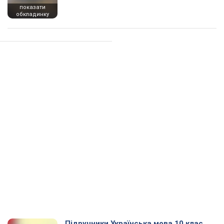
показати
обкладинку
Підручники Українська мова 10 клас