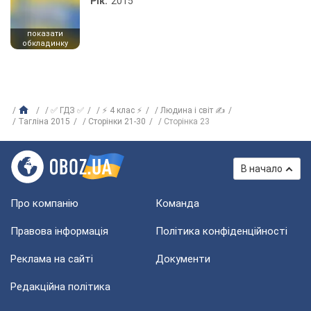
Рік:
2015
показати
обкладинку
✅ ГДЗ ✅
⚡ 4 клас ⚡
Людина і світ ✍
Тагліна 2015
Сторінки 21-30
Сторінка 23
В начало
Про компанію
Команда
Правова інформація
Політика конфіденційності
Реклама на сайті
Документи
Редакційна політика