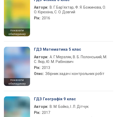
Автори:
В. Г. Бар’яхтар, Ф. Я. Божинова, О.
О. Кірюхіна, С. О. Довгий
Рік:
2016
показати
обкладинку
ГДЗ Математика 5 клас
Автори:
А. Г. Мерзляк, В. Б. Полонський, М.
С. Якір, Ю. М. Рабінович
Рік:
2013
Опис:
Збірник задач і контрольних робіт
показати
обкладинку
ГДЗ Географія 9 клас
Автори:
В. М. Бойко, І. Л. Дітчук
Рік:
2017