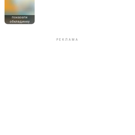
показати
обкладинку