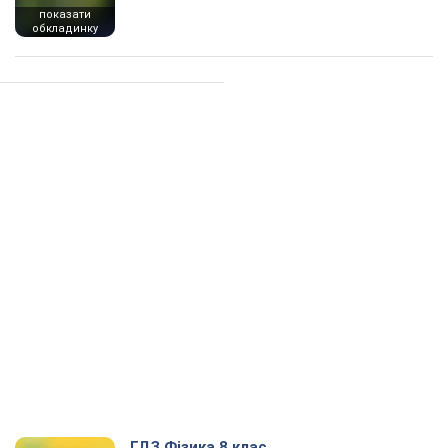
показати
обкладинку
ГДЗ Фізика 8 клас