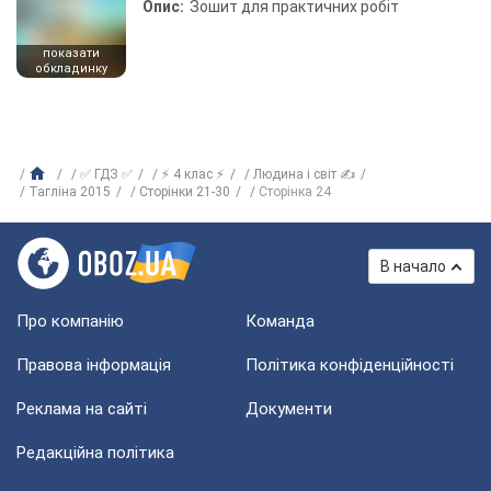
Опис:
Зошит для практичних робіт
показати
обкладинку
✅ ГДЗ ✅
⚡ 4 клас ⚡
Людина і світ ✍
Тагліна 2015
Сторінки 21-30
Сторінка 24
В начало
Про компанію
Команда
Правова інформація
Політика конфіденційності
Реклама на сайті
Документи
Редакційна політика