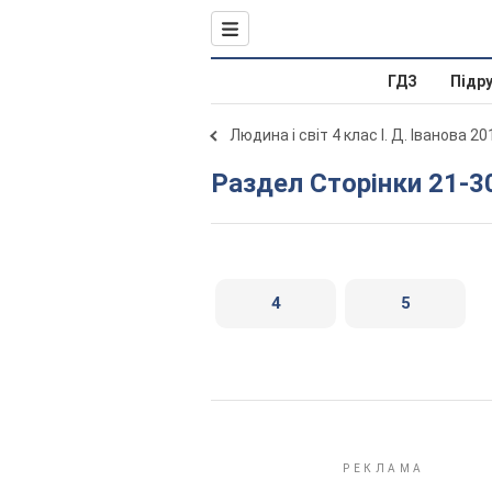
ГДЗ
Підр
Людина і світ 4 клас І. Д. Іванова 20
Раздел Сторінки 21-3
4
5