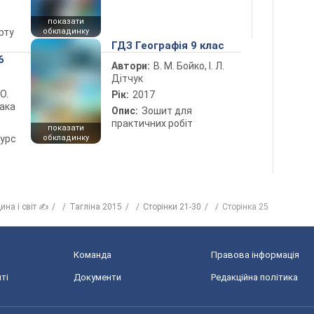
показати
рту
обкладинку
ГДЗ Географія 9 клас
6
Автори:
В. М. Бойко, І. Л.
Дітчук
 О.
Рік:
2017
лака
Опис:
Зошит для
практичних робіт
показати
курс
обкладинку
ина і світ ✍
Тагліна 2015
Сторінки 21-30
Сторінка 25
Команда
Правова інформація
ті
Документи
Редакційна політика