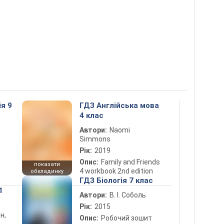
ія 9
ГДЗ Англійська мова
4 клас
Автори:
Naomi
Simmons
Рік:
2019
Опис:
Family and Friends
показати
4 workbook 2nd edition
обкладинку
ГДЗ Біологія 7 клас
1
Автори:
В. І. Соболь
Рік:
2015
н,
Опис:
Робочий зошит