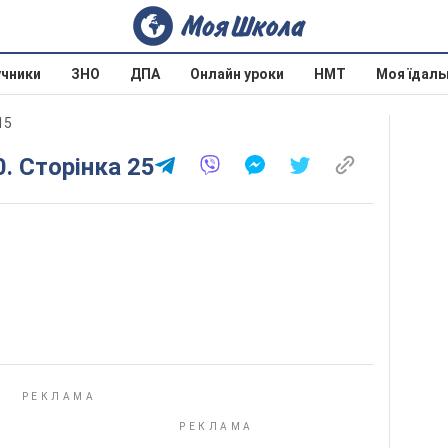
учники
ЗНО
ДПА
Онлайн уроки
НМТ
Моя їдаль
15
0. Сторінка 25