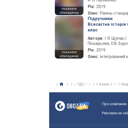
А. О. Піроженко
Рік:
2019
показати
обкладинку
Опис:
Рівень станда
Підручники
Всесвітня історія 
клас
Автори:
І. Я. Щупак, І.
Піскарьова, О.В. Бур
Рік:
2019
показати
обкладинку
Опис:
Інтегрований 
✅ ГДЗ ✅
⚡ 4 клас ⚡
Люд
Про компанію
Реклама на сай