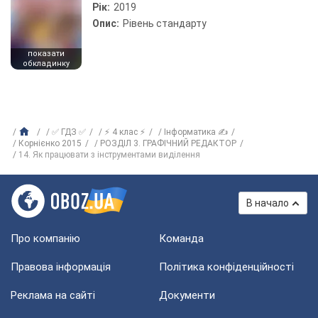
Рік:
2019
Опис:
Рівень стандарту
показати
обкладинку
✅ ГДЗ ✅
⚡ 4 клас ⚡
Інформатика ✍
Корнієнко 2015
РОЗДІЛ 3. ГРАФІЧНИЙ РЕДАКТОР
14. Як працювати з інструментами виділення
В начало
Про компанію
Команда
Правова інформація
Політика конфіденційності
Реклама на сайті
Документи