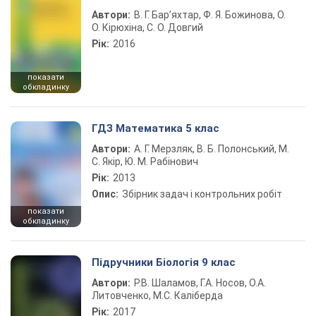
Автори:
В. Г. Бар’яхтар, Ф. Я. Божинова, О.
О. Кірюхіна, С. О. Довгий
Рік:
2016
показати
обкладинку
ГДЗ Математика 5 клас
Автори:
А. Г. Мерзляк, В. Б. Полонський, М.
С. Якір, Ю. М. Рабінович
Рік:
2013
Опис:
Збірник задач і контрольних робіт
показати
обкладинку
Підручники Біологія 9 клас
Автори:
Р.В. Шаламов, Г.А. Носов, О.А.
Литовченко, М.С. Каліберда
Рік:
2017