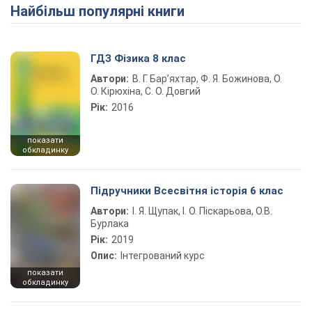
Найбільш популярні книги
Play Video
ГДЗ Фізика 8 клас
Автори:
В. Г. Бар’яхтар, Ф. Я. Божинова, О.
О. Кірюхіна, С. О. Довгий
Рік:
2016
показати
обкладинку
Підручники Всесвітня історія 6 клас
Автори:
І. Я. Щупак, І. О. Піскарьова, О.В.
Бурлака
Рік:
2019
Опис:
Інтегрований курс
показати
обкладинку