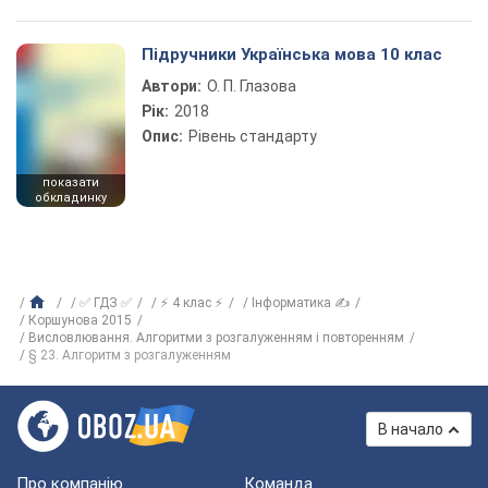
Підручники Українська мова 10 клас
Автори:
О. П. Глазова
Рік:
2018
Опис:
Рівень стандарту
показати
обкладинку
✅ ГДЗ ✅
⚡ 4 клас ⚡
Інформатика ✍
Коршунова 2015
Висловлювання. Алгоритми з розгалуженням і повторенням
§ 23. Алгоритм з розгалуженням
В начало
Про компанію
Команда