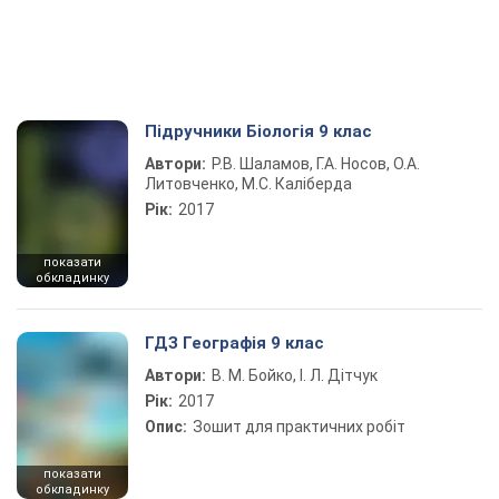
Підручники Біологія 9 клас
Автори:
Р.В. Шаламов, Г.А. Носов, О.А.
Литовченко, М.С. Каліберда
Рік:
2017
показати
обкладинку
ГДЗ Географія 9 клас
Автори:
В. М. Бойко, І. Л. Дітчук
Рік:
2017
Опис:
Зошит для практичних робіт
показати
обкладинку