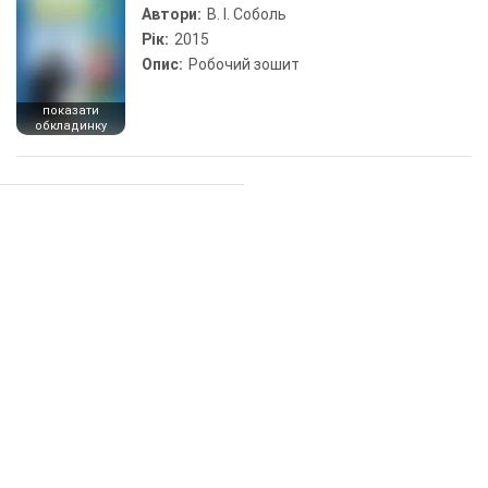
Автори:
В. І. Соболь
Рік:
2015
Опис:
Робочий зошит
показати
обкладинку