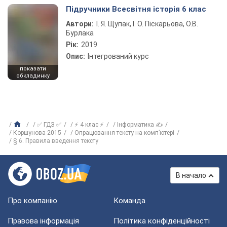
Підручники Всесвітня історія 6 клас
Автори:
І. Я. Щупак, І. О. Піскарьова, О.В.
Бурлака
Рік:
2019
Опис:
Інтегрований курс
показати
обкладинку
✅ ГДЗ ✅
⚡ 4 клас ⚡
Інформатика ✍
Коршунова 2015
Опрацювання тексту на комп’ютері
§ 6. Правила введення тексту
В начало
Про компанію
Команда
Правова інформація
Політика конфіденційності