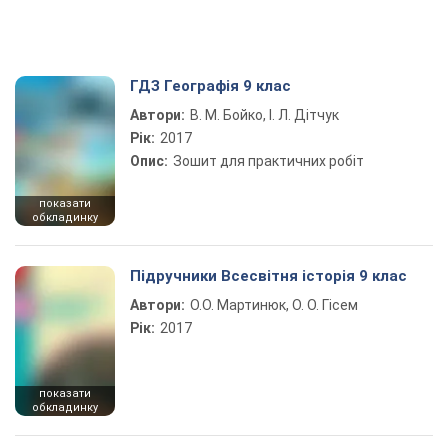
ГДЗ Географія 9 клас
Автори:
В. М. Бойко, І. Л. Дітчук
Рік:
2017
Опис:
Зошит для практичних робіт
показати
обкладинку
Підручники Всесвітня історія 9 клас
Автори:
О.О. Мартинюк, О. О. Гісем
Рік:
2017
показати
обкладинку