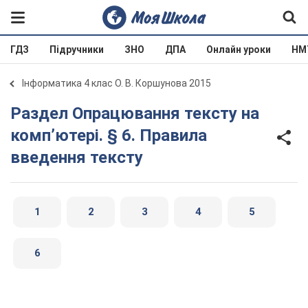
ГДЗ
Підручники
ЗНО
ДПА
Онлайн уроки
НМ
Інформатика 4 клас О. В. Коршунова 2015
Раздел Опрацювання тексту на
комп’ютері. § 6. Правила
введення тексту
1
2
3
4
5
6