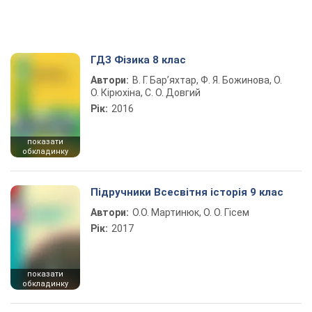
ГДЗ Фізика 8 клас
Автори:
В. Г. Бар’яхтар, Ф. Я. Божинова, О.
О. Кірюхіна, С. О. Довгий
Рік:
2016
показати
обкладинку
Підручники Всесвітня історія 9 клас
Автори:
О.О. Мартинюк, О. О. Гісем
Рік:
2017
показати
обкладинку