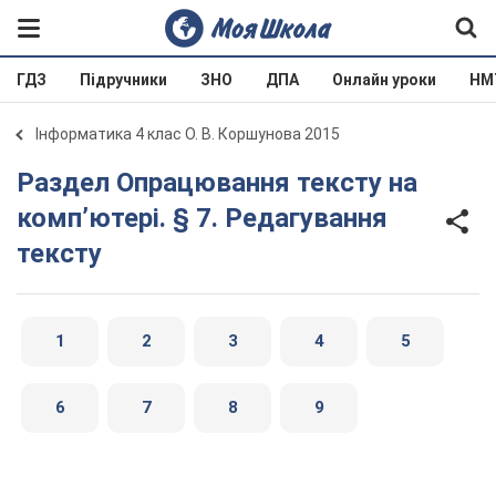
ГДЗ
Підручники
ЗНО
ДПА
Онлайн уроки
НМ
Інформатика 4 клас О. В. Коршунова 2015
Раздел Опрацювання тексту на
комп’ютері. § 7. Редагування
тексту
1
2
3
4
5
6
7
8
9