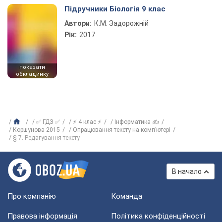
Підручники Біологія 9 клас
Автори:
К.М. Задорожній
Рік:
2017
показати
обкладинку
✅ ГДЗ ✅
⚡ 4 клас ⚡
Інформатика ✍
Коршунова 2015
Опрацювання тексту на комп’ютері
§ 7. Редагування тексту
В начало
Про компанію
Команда
Правова інформація
Політика конфіденційності