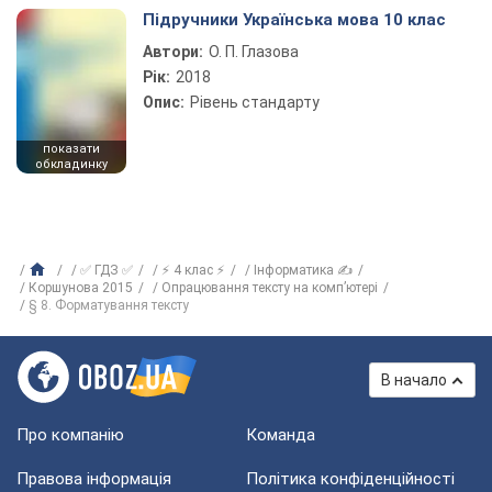
Підручники Українська мова 10 клас
Автори:
О. П. Глазова
Рік:
2018
Опис:
Рівень стандарту
показати
обкладинку
✅ ГДЗ ✅
⚡ 4 клас ⚡
Інформатика ✍
Коршунова 2015
Опрацювання тексту на комп’ютері
§ 8. Форматування тексту
В начало
Про компанію
Команда
Правова інформація
Політика конфіденційності