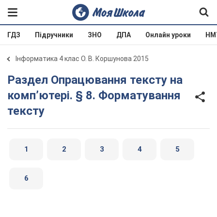
ГДЗ
Підручники
ЗНО
ДПА
Онлайн уроки
НМ
Інформатика 4 клас О. В. Коршунова 2015
Раздел Опрацювання тексту на
комп’ютері. § 8. Форматування
тексту
1
2
3
4
5
6