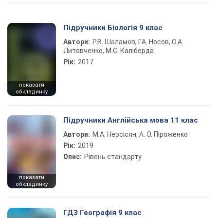
Підручники Біологія 9 клас
Автори:
Р.В. Шаламов, Г.А. Носов, О.А.
Литовченко, М.С. Каліберда
Рік:
2017
показати
обкладинку
Підручники Англійська мова 11 клас
Автори:
М.А. Нерсісян, А. О. Піроженко
Рік:
2019
Опис:
Рівень стандарту
показати
обкладинку
ГДЗ Географія 9 клас