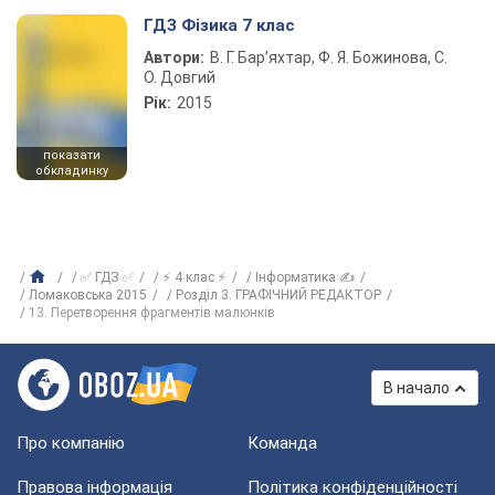
ГДЗ Фізика 7 клас
Автори:
В. Г. Бар’яхтар, Ф. Я. Божинова, С.
О. Довгий
Рік:
2015
показати
обкладинку
✅ ГДЗ ✅
⚡ 4 клас ⚡
Інформатика ✍
Ломаковська 2015
Розділ 3. ГРАФІЧНИЙ РЕДАКТОР
13. Перетворення фрагментів малюнків
В начало
Про компанію
Команда
Правова інформація
Політика конфіденційності