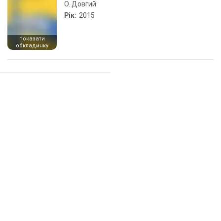
О. Довгий
Рік:
2015
показати
обкладинку