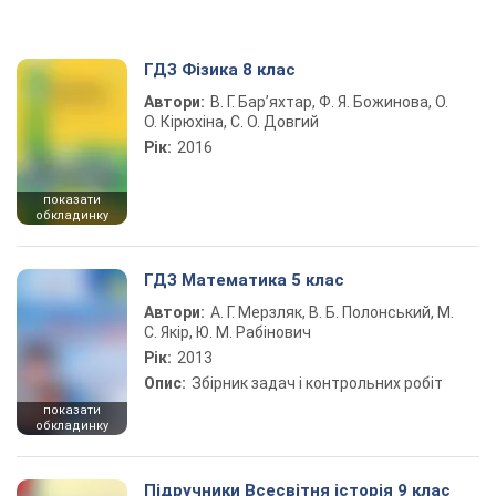
ГДЗ Фізика 8 клас
Автори:
В. Г. Бар’яхтар, Ф. Я. Божинова, О.
О. Кірюхіна, С. О. Довгий
Рік:
2016
показати
обкладинку
ГДЗ Математика 5 клас
Автори:
А. Г. Мерзляк, В. Б. Полонський, М.
С. Якір, Ю. М. Рабінович
Рік:
2013
Опис:
Збірник задач і контрольних робіт
показати
обкладинку
Підручники Всесвітня історія 9 клас