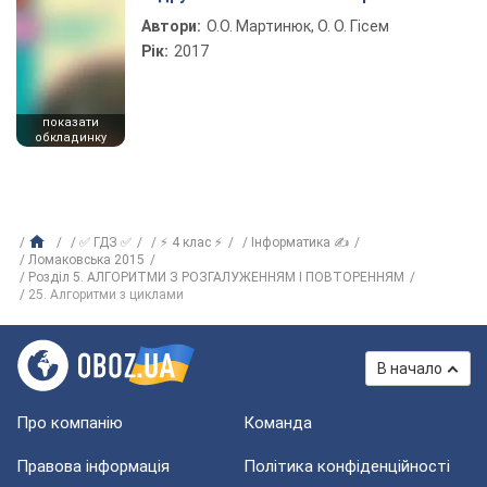
Автори:
О.О. Мартинюк, О. О. Гісем
Рік:
2017
показати
обкладинку
✅ ГДЗ ✅
⚡ 4 клас ⚡
Інформатика ✍
Ломаковська 2015
Розділ 5. АЛГОРИТМИ З РОЗГАЛУЖЕННЯМ І ПОВТОРЕННЯМ
25. Алгоритми з циклами
В начало
Про компанію
Команда
Правова інформація
Політика конфіденційності