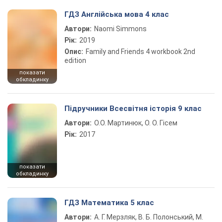
ГДЗ Англійська мова 4 клас
Автори:
Naomi Simmons
Рік:
2019
Опис:
Family and Friends 4 workbook 2nd
edition
показати
обкладинку
Підручники Всесвітня історія 9 клас
Автори:
О.О. Мартинюк, О. О. Гісем
Рік:
2017
показати
обкладинку
ГДЗ Математика 5 клас
Автори:
А. Г. Мерзляк, В. Б. Полонський, М.