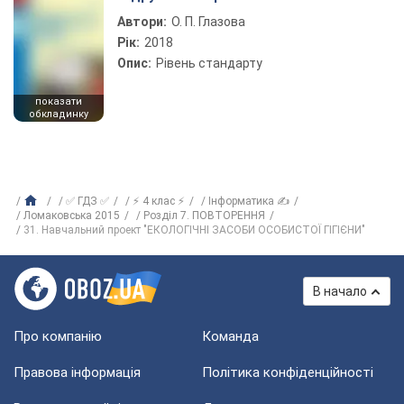
Автори:
О. П. Глазова
Рік:
2018
Опис:
Рівень стандарту
показати
обкладинку
✅ ГДЗ ✅
⚡ 4 клас ⚡
Інформатика ✍
Ломаковська 2015
Розділ 7. ПОВТОРЕННЯ
31. Навчальний проект "ЕКОЛОГІЧНІ ЗАСОБИ ОСОБИСТОЇ ГІГІЄНИ"
В начало
Про компанію
Команда
Правова інформація
Політика конфіденційності