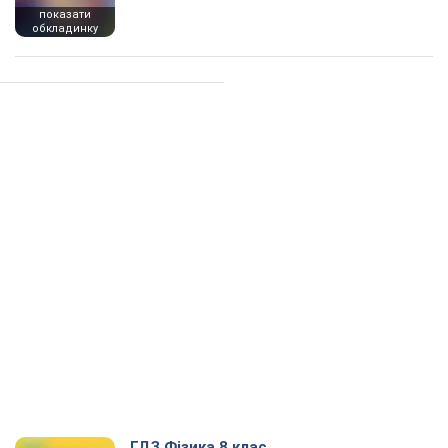
показати
обкладинку
ГДЗ Фізика 8 клас