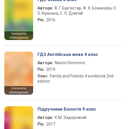
Автори:
В. Г. Бар’яхтар, Ф. Я. Божинова, О.
О. Кірюхіна, С. О. Довгий
Рік:
2016
показати
обкладинку
ГДЗ Англійська мова 4 клас
Автори:
Naomi Simmons
Рік:
2019
Опис:
Family and Friends 4 workbook 2nd
edition
показати
обкладинку
Підручники Біологія 9 клас
Автори:
К.М. Задорожній
Рік:
2017