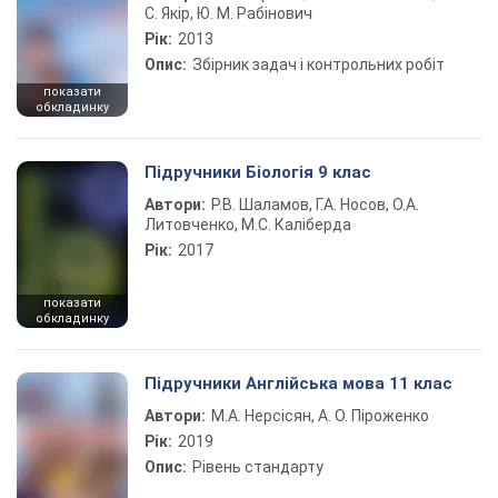
С. Якір, Ю. М. Рабінович
Рік:
2013
Опис:
Збірник задач і контрольних робіт
показати
обкладинку
Підручники Біологія 9 клас
Автори:
Р.В. Шаламов, Г.А. Носов, О.А.
Литовченко, М.С. Каліберда
Рік:
2017
показати
обкладинку
Підручники Англійська мова 11 клас
Автори:
М.А. Нерсісян, А. О. Піроженко
Рік:
2019
Опис:
Рівень стандарту