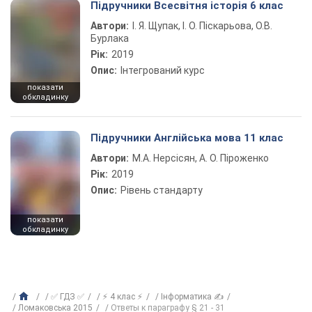
Підручники Всесвітня історія 6 клас
Автори:
І. Я. Щупак, І. О. Піскарьова, О.В.
Бурлака
Рік:
2019
Опис:
Інтегрований курс
показати
обкладинку
Підручники Англійська мова 11 клас
Автори:
М.А. Нерсісян, А. О. Піроженко
Рік:
2019
Опис:
Рівень стандарту
показати
обкладинку
✅ ГДЗ ✅
⚡ 4 клас ⚡
Інформатика ✍
Ломаковська 2015
Ответы к параграфу § 21 - 31