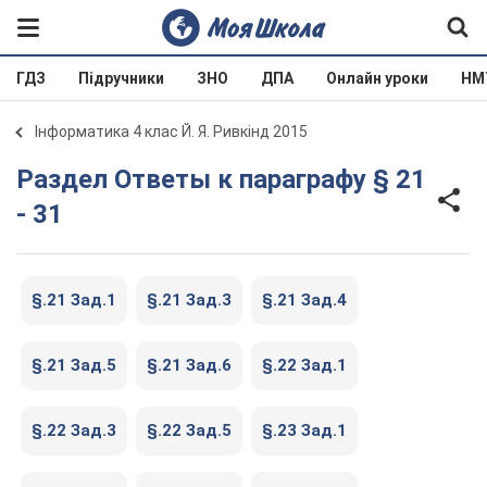
ГДЗ
Підручники
ЗНО
ДПА
Онлайн уроки
НМ
Інформатика 4 клас Й. Я. Ривкінд 2015
Раздел Ответы к параграфу § 21
- 31
§.21 Зад.1
§.21 Зад.3
§.21 Зад.4
§.21 Зад.5
§.21 Зад.6
§.22 Зад.1
§.22 Зад.3
§.22 Зад.5
§.23 Зад.1