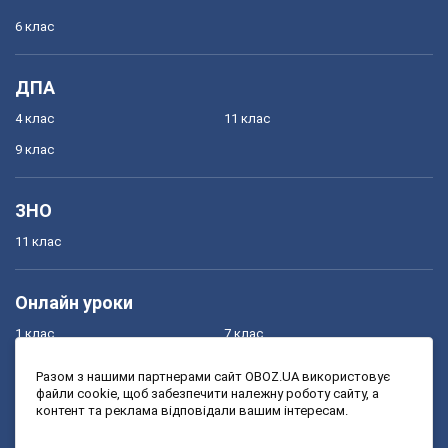
6 клас
ДПА
4 клас
11 клас
9 клас
ЗНО
11 клас
Онлайн уроки
1 клас
7 клас
2 клас
8 клас
Разом з нашими партнерами сайт OBOZ.UA використовує
файли cookie, щоб забезпечити належну роботу сайту, а
3 клас
9 клас
контент та реклама відповідали вашим інтересам.
4 клас
10 клас