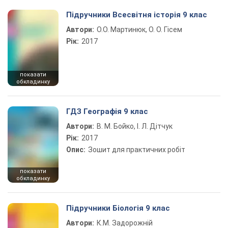
Підручники Всесвітня історія 9 клас
Автори:
О.О. Мартинюк, О. О. Гісем
Рік:
2017
показати
обкладинку
ГДЗ Географія 9 клас
Автори:
В. М. Бойко, І. Л. Дітчук
Рік:
2017
Опис:
Зошит для практичних робіт
показати
обкладинку
Підручники Біологія 9 клас
Автори:
К.М. Задорожній