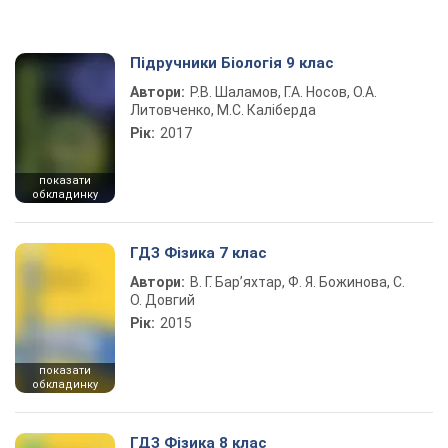
Підручники Біологія 9 клас
Автори:
Р.В. Шаламов, Г.А. Носов, О.А.
Литовченко, М.С. Каліберда
Рік:
2017
показати
обкладинку
ГДЗ Фізика 7 клас
Автори:
В. Г. Бар’яхтар, Ф. Я. Божинова, С.
О. Довгий
Рік:
2015
показати
обкладинку
ГДЗ Фізика 8 клас