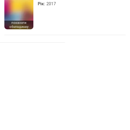
Рік:
2017
показати
обкладинку