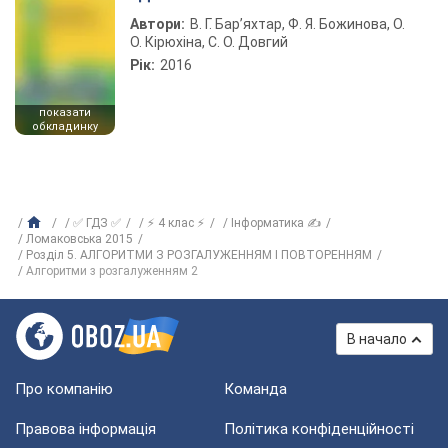
Автори:
В. Г. Бар’яхтар, Ф. Я. Божинова, О.
О. Кірюхіна, С. О. Довгий
Рік:
2016
показати
обкладинку
✅ ГДЗ ✅
⚡ 4 клас ⚡
Інформатика ✍
Ломаковська 2015
Розділ 5. АЛГОРИТМИ З РОЗГАЛУЖЕННЯМ І ПОВТОРЕННЯМ
Алгоритми з розгалуженням 2
В начало
Про компанію
Команда
Правова інформація
Політика конфіденційності