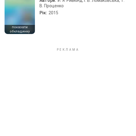
Автори:
Й. Я. Ривкінд, Г. В. Ломаковська, Т.
В. Проценко
Рік:
2015
показати
обкладинку