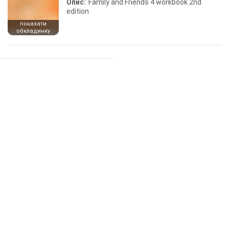
Опис:
Family and Friends 4 workbook 2nd
edition
показати
обкладинку