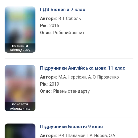
ГДЗ Біологія 7 клас
Автори:
В. І. Соболь
Рік:
2015
Опис:
Робочий зошит
показати
обкладинку
Підручники Англійська мова 11 клас
Автори:
М.А. Нерсісян, А. О. Піроженко
Рік:
2019
Опис:
Рівень стандарту
показати
обкладинку
Підручники Біологія 9 клас
Автори:
Р.В. Шаламов, Г.А. Носов, О.А.