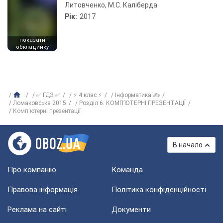
Литовченко, М.С. Каліберда
Рік:
2017
показати
обкладинку
✅ ГДЗ ✅
⚡ 4 клас ⚡
Інформатика ✍
Ломаковська 2015
Розділ 6. КОМП’ЮТЕРНІ ПРЕЗЕНТАЦІЇ
Комп'ютерні презентації
В начало
Про компанію
Команда
Правова інформація
Політика конфіденційності
Реклама на сайті
Документи