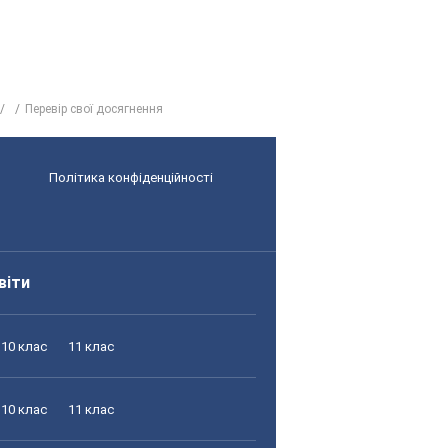
Перевір свої досягнення
Політика конфіденційності
віти
10 клас
11 клас
10 клас
11 клас