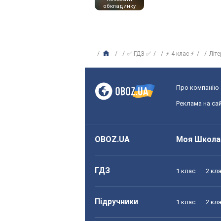
обкладинку
✅ ГДЗ ✅
⚡ 4 клас ⚡
Літ
Про компанію
Реклама на сай
OBOZ.UA
Моя Школа
ГДЗ
1 клас
2 кл
Підручники
1 клас
2 кл