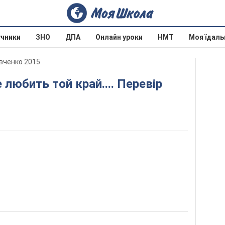
учники
ЗНО
ДПА
Онлайн уроки
НМТ
Моя їдаль
авченко 2015