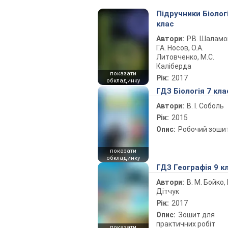
Підручники Біолог
клас
Автори:
Р.В. Шаламо
Г.А. Носов, О.А.
Литовченко, М.С.
Каліберда
показати
Рік:
2017
обкладинку
ГДЗ Біологія 7 кла
Автори:
В. І. Соболь
Рік:
2015
Опис:
Робочий зоши
показати
обкладинку
ГДЗ Географія 9 к
Автори:
В. М. Бойко, І
Дітчук
Рік:
2017
Опис:
Зошит для
практичних робіт
показати