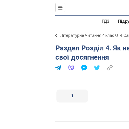
ГДЗ
Підр
Літературне Читання 4 клас О. Я. С
Раздел Розділ 4. Як не любить той край.... Перевір
свої досягнення
1