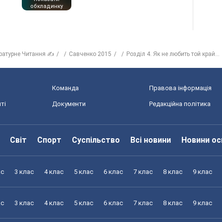
обкладинку
ературне Читання ✍
Савченко 2015
Розділ 4. Як не любить той край...
Команда
Правова інформація
ті
Документи
Редакційна політика
Світ
Спорт
Суспільство
Всі новини
Новини ос
ас
3 клас
4 клас
5 клас
6 клас
7 клас
8 клас
9 клас
ас
3 клас
4 клас
5 клас
6 клас
7 клас
8 клас
9 клас