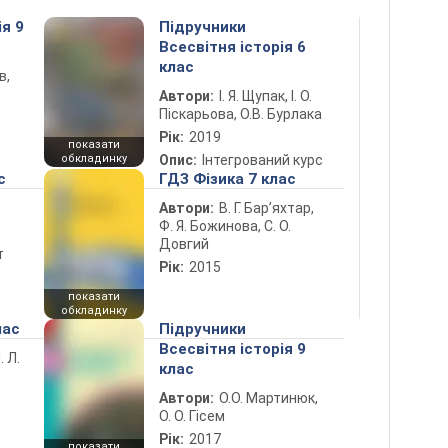
ія 9
Підручники
Всесвітня історія 6
клас
в,
Автори:
І. Я. Щупак, І. О.
Піскарьова, О.В. Бурлака
Рік:
2019
показати
обкладинку
Опис:
Інтегрований курс
с
ГДЗ Фізика 7 клас
Автори:
В. Г. Бар’яхтар,
Ф. Я. Божинова, С. О.
Довгий
т
Рік:
2015
показати
обкладинку
лас
Підручники
Всесвітня історія 9
. Л.
клас
Автори:
О.О. Мартинюк,
О. О. Гісем
Рік:
2017
показати