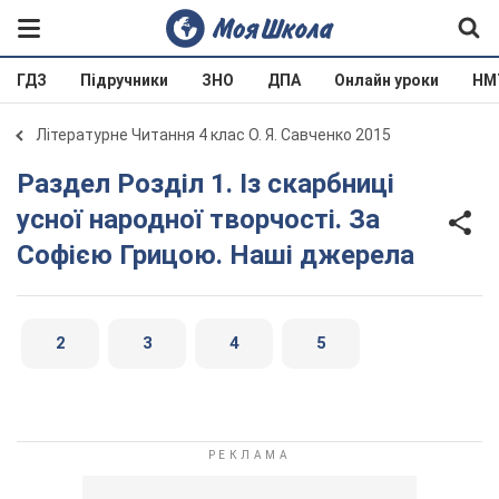
ГДЗ
Підручники
ЗНО
ДПА
Онлайн уроки
НМ
Літературне Читання 4 клас О. Я. Савченко 2015
Раздел Розділ 1. Із скарбниці
усної народної творчості. За
Софією Грицою. Наші джерела
2
3
4
5