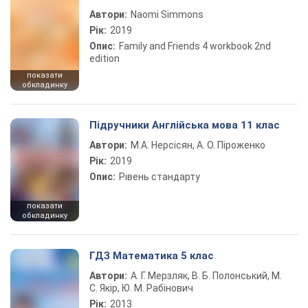
Автори:
Naomi Simmons
Рік:
2019
Опис:
Family and Friends 4 workbook 2nd
edition
показати
обкладинку
Підручники Англійська мова 11 клас
Автори:
М.А. Нерсісян, А. О. Піроженко
Рік:
2019
Опис:
Рівень стандарту
показати
обкладинку
ГДЗ Математика 5 клас
Автори:
А. Г. Мерзляк, В. Б. Полонський, М.
С. Якір, Ю. М. Рабінович
Рік:
2013