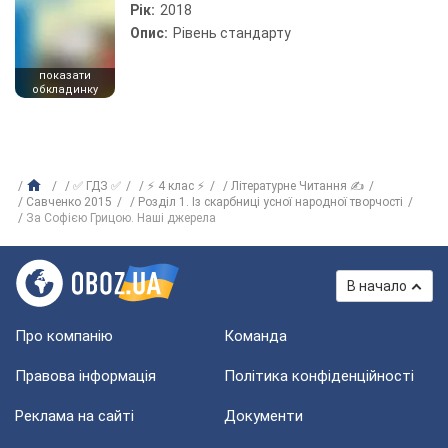
Рік:
2018
Опис:
Рівень стандарту
показати
обкладинку
✅ ГДЗ ✅
⚡ 4 клас ⚡
Літературне Читання ✍
Савченко 2015
Розділ 1. Із скарбниці усної народної творчості
За Софією Грицою. Наші джерела
В начало
Про компанію
Команда
Правова інформація
Політика конфіденційності
Реклама на сайті
Документи