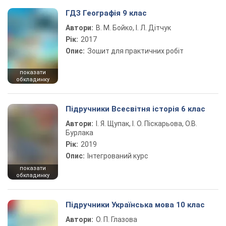
ГДЗ Географія 9 клас
Автори:
В. М. Бойко, І. Л. Дітчук
Рік:
2017
Опис:
Зошит для практичних робіт
показати
обкладинку
Підручники Всесвітня історія 6 клас
Автори:
І. Я. Щупак, І. О. Піскарьова, О.В.
Бурлака
Рік:
2019
Опис:
Інтегрований курс
показати
обкладинку
Підручники Українська мова 10 клас
Автори:
О. П. Глазова