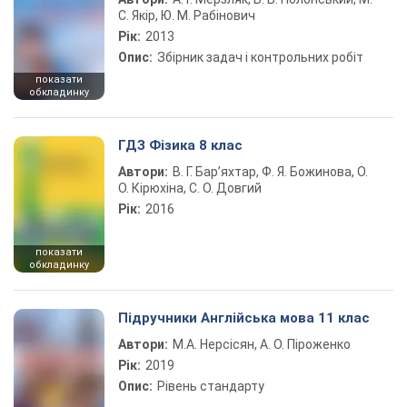
С. Якір, Ю. М. Рабінович
Рік:
2013
Опис:
Збірник задач і контрольних робіт
показати
обкладинку
ГДЗ Фізика 8 клас
Автори:
В. Г. Бар’яхтар, Ф. Я. Божинова, О.
О. Кірюхіна, С. О. Довгий
Рік:
2016
показати
обкладинку
Підручники Англійська мова 11 клас
Автори:
М.А. Нерсісян, А. О. Піроженко
Рік:
2019
Опис:
Рівень стандарту