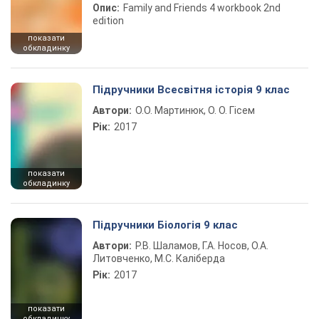
Опис:
Family and Friends 4 workbook 2nd
edition
показати
обкладинку
Підручники Всесвітня історія 9 клас
Автори:
О.О. Мартинюк, О. О. Гісем
Рік:
2017
показати
обкладинку
Підручники Біологія 9 клас
Автори:
Р.В. Шаламов, Г.А. Носов, О.А.
Литовченко, М.С. Каліберда
Рік:
2017
показати
обкладинку