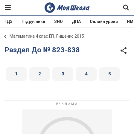
ГДЗ
Підручники
ЗНО
ДПА
Онлайн уроки
НМ
Математика 4 клас Г.П. Лишенко 2015
Раздел До № 823-838
1
2
3
4
5