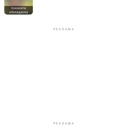
показати
обкладинку