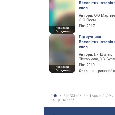
Всесвітня історія 
клас
Автори:
О.О. Мартин
О. О. Гісем
Рік:
2017
показати
обкладинку
Підручники
Всесвітня історія 
клас
Автори:
І. Я. Щупак, І.
Піскарьова, О.В. Бур
Рік:
2019
показати
обкладинку
Опис:
Інтегрований 
✅ ГДЗ ✅
⚡ 4 клас ⚡
Мат
Сторінки 44-45