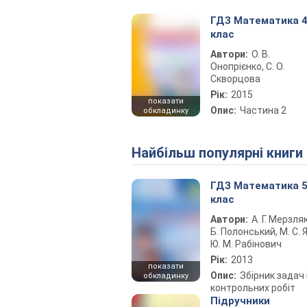
ГДЗ Математика 
клас
Автори:
О. В.
Онопрієнко, С. О.
Скворцова
Рік:
2015
показати
Опис:
Частина 2
обкладинку
Найбільш популярні книги
ГДЗ Математика 
клас
Автори:
А. Г. Мерзляк
Б. Полонський, М. С. Я
Ю. М. Рабінович
Рік:
2013
показати
Опис:
Збірник задач 
обкладинку
контрольних робіт
Підручники