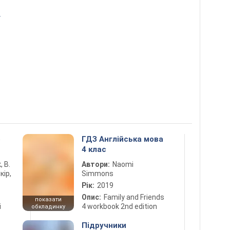
4
5
ГДЗ Англійська мова
4 клас
, В.
Автори:
Naomi
кір,
Simmons
Рік:
2019
Опис:
Family and Friends
показати
і
4 workbook 2nd edition
обкладинку
Підручники