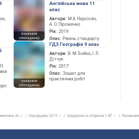
9
Англійська мова 11
клас
юк,
Автори:
М.А. Нерсісян,
А. О. Піроженко
Рік:
2019
показати
обкладинку
Опис:
Рівень стандарту
ГДЗ Географія 9 клас
6
Автори:
В. М. Бойко, І. Л.
Дітчук
 О.
Рік:
2017
лака
Опис:
Зошит для
практичних робіт
показати
курс
обкладинку
ематика ✍
Скворцова 2015
Завдання зі сторінок 1-47
Письмове