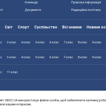
Команда
Правова інформація
ті
Документи
Редакційна політика
Світ
Спорт
Суспільство
Всі новини
Новини ос
ас
3 клас
4 клас
5 клас
6 клас
7 клас
8 клас
9 клас
ас
3 клас
4 клас
5 клас
6 клас
7 клас
8 клас
9 клас
ас
11 клас
йт OBOZ.UA використовує файли cookie, щоб забезпечити належну робот
ас
3 клас
4 клас
5 клас
6 клас
7 клас
8 клас
9 клас
дали вашим інтересам.