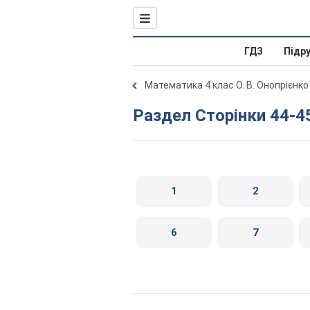
ГДЗ
Підр
Математика 4 клас О. В. Онопрієнко
Раздел Сторінки 44-4
1
2
6
7