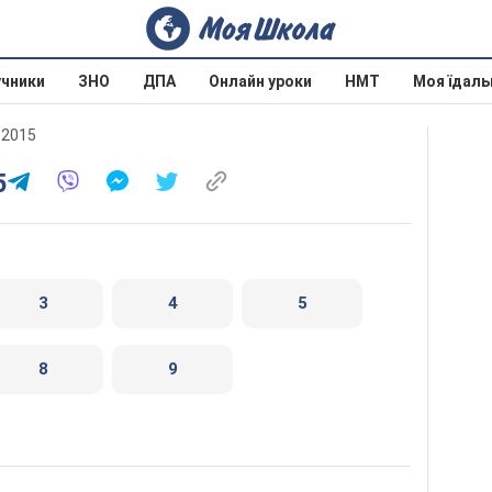
учники
ЗНО
ДПА
Онлайн уроки
НМТ
Моя їдаль
 2015
5
3
4
5
8
9