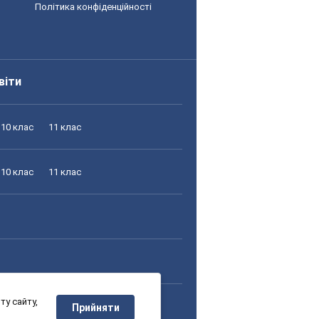
Політика конфіденційності
віти
10 клас
11 клас
10 клас
11 клас
у сайту,
10 клас
11 клас
Прийняти