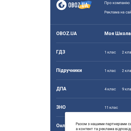
Про компанію
Реклама на сай
OBOZ.UA
Моя Школа
ГДЗ
1 клас
2 кл
Підручники
1 клас
2 кл
ДПА
4 клас
9 кл
ЗНО
11 клас
Разом з нашими партнерами са
Онлайн уроки
1 клас
2 кл
а контент та реклама відпові