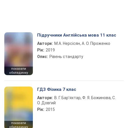
Підручники Англійська мова 11 клас
Автори:
М.А. Нерсісян, А. О. Піроженко
Рік:
2019
Опис:
Рівень стандарту
показати
обкладинку
ГДЗ Фізика 7 клас
Автори:
В. Г. Бар’яхтар, Ф. Я. Божинова, С.
О. Довгий
Рік:
2015
показати
обкладинку