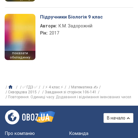
Підручники Біологія 9 клас
Автори:
К.М. Задорожній
Рік:
2017
показати
обкладинку
✅ ГДЗ ✅
⚡ 4 клас ⚡
Математика ✍
Скворцова 2015
Завдання зі сторінок 106-141
Повторення. Одиниці часу. Додавання і віднімання іменованих чисел
В начало
Про компанію
Команда