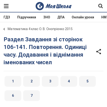
ГДЗ
Підручники
ЗНО
ДПА
Онлайн уроки
НМ
Математика 4 клас О. В. Онопрієнко 2015
Раздел Завдання зі сторінок
106-141. Повторення. Одиниці
часу. Додавання і віднімання
іменованих чисел
1
2
3
4
5
6
7