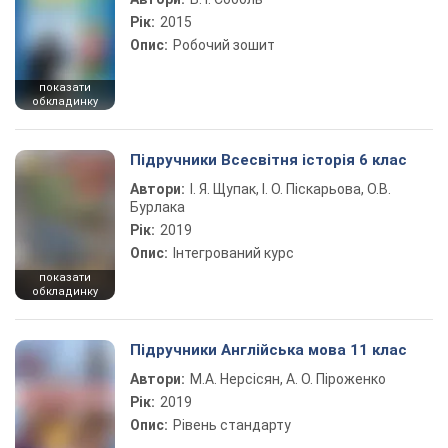
Рік:
2015
Опис:
Робочий зошит
показати
обкладинку
Підручники Всесвітня історія 6 клас
Автори:
І. Я. Щупак, І. О. Піскарьова, О.В.
Бурлака
Рік:
2019
Опис:
Інтегрований курс
показати
обкладинку
Підручники Англійська мова 11 клас
Автори:
М.А. Нерсісян, А. О. Піроженко
Рік:
2019
Опис:
Рівень стандарту