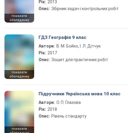
Рік:
2013
Опис:
Збірник задач і контрольних робіт
показати
обкладинку
ГДЗ Географія 9 клас
Автори:
В. М. Бойко, І. Л. Дітчук
Рік:
2017
Опис:
Зошит для практичних робіт
показати
обкладинку
Підручники Українська мова 10 клас
Автори:
О. П. Глазова
Рік:
2018
Опис:
Рівень стандарту
показати
обкладинку