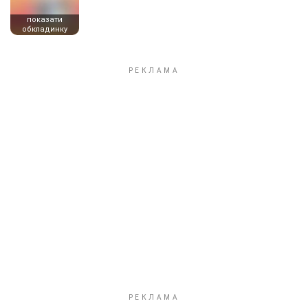
показати
обкладинку