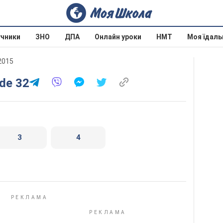
учники
ЗНО
ДПА
Онлайн уроки
НМТ
Моя їдаль
 2015
nde 32
3
4