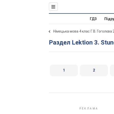
ГДЗ
Підр
Німецька мова 4 клас Г. В. Гоголєва
Раздел Lektion 3. Stu
1
2