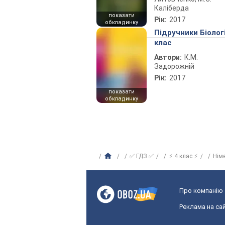
Каліберда
показати
Рік:
2017
обкладинку
Підручники Біолог
клас
Автори:
К.М.
Задорожній
Рік:
2017
показати
обкладинку
✅ ГДЗ ✅
⚡ 4 клас ⚡
Нім
Про компанію
Реклама на сай