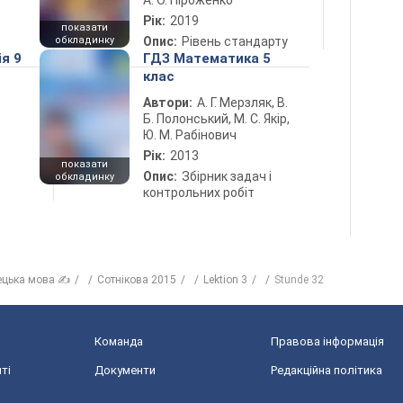
А. О. Піроженко
Рік:
2019
показати
обкладинку
Опис:
Рівень стандарту
ія 9
ГДЗ Математика 5
клас
Автори:
А. Г. Мерзляк, В.
Б. Полонський, М. С. Якір,
Ю. М. Рабінович
Рік:
2013
показати
Опис:
Збірник задач і
обкладинку
контрольних робіт
ецька мова ✍
Сотнікова 2015
Lektion 3
Stunde 32
Команда
Правова інформація
ті
Документи
Редакційна політика