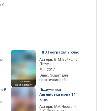
, С.
т
ГДЗ Географія 9 клас
ар,
Автори:
В. М. Бойко, І. Л.
Дітчук
Рік:
2017
Опис:
Зошит для
практичних робіт
показати
обкладинку
ія 9
Підручники
Англійська мова 11
клас
в,
Автори:
М.А. Нерсісян,