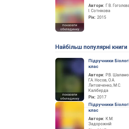
Автори:
Г. В. Гоголєва
І. Сотнікова
Рік:
2015
показати
обкладинку
Найбільш популярні книги
Підручники Біолог
клас
Автори:
Р.В. Шаламо
Г.А. Носов, О.А.
Литовченко, М.С.
Каліберда
показати
Рік:
2017
обкладинку
Підручники Біолог
клас
Автори:
К.М.
Задорожній