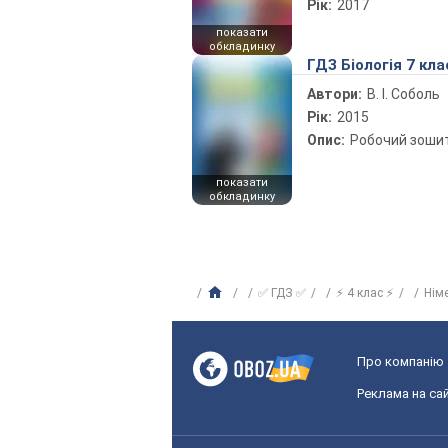
Рік:
2017
показати
обкладинку
ГДЗ Біологія 7 кла
Автори:
В. І. Соболь
Рік:
2015
Опис:
Робочий зоши
показати
обкладинку
✅ ГДЗ ✅
⚡ 4 клас ⚡
Нім
Про компанію
Реклама на сай