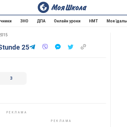
учники
ЗНО
ДПА
Онлайн уроки
НМТ
Моя їдаль
 2015
 Stunde 25
3