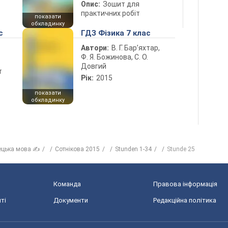
Опис:
Зошит для
практичних робіт
показати
обкладинку
с
ГДЗ Фізика 7 клас
Автори:
В. Г. Бар’яхтар,
Ф. Я. Божинова, С. О.
Довгий
т
Рік:
2015
показати
обкладинку
ецька мова ✍
Сотнікова 2015
Stunden 1-34
Stunde 25
Команда
Правова інформація
ті
Документи
Редакційна політика