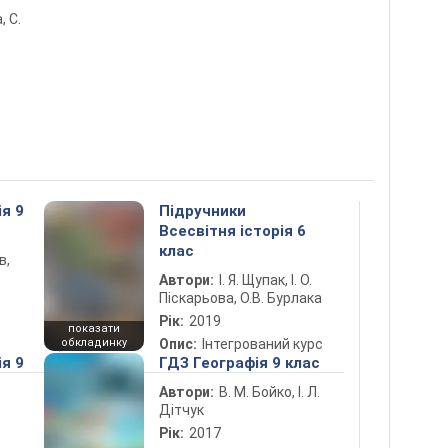
, С.
ія 9
Підручники
Всесвітня історія 6
клас
в,
Автори:
І. Я. Щупак, І. О.
Піскарьова, О.В. Бурлака
Рік:
2019
показати
обкладинку
Опис:
Інтегрований курс
ія 9
ГДЗ Географія 9 клас
Автори:
В. М. Бойко, І. Л.
Дітчук
Рік:
2017