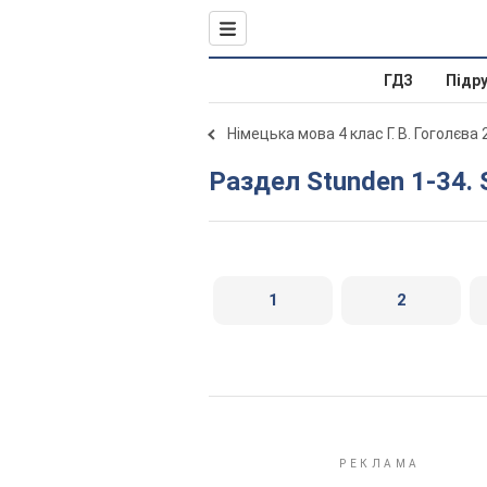
ГДЗ
Підр
Німецька мова 4 клас Г. В. Гоголєва
Раздел Stunden 1-34.
1
2