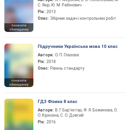
С. Якір, Ю. М. Рабінович
Рік:
2013
Опис:
Збірник задач і контрольних робіт
показати
обкладинку
Підручники Українська мова 10 клас
Автори:
О. П. Глазова
Рік:
2018
Опис:
Рівень стандарту
показати
обкладинку
ГДЗ Фізика 8 клас
Автори:
В. Г. Бар’яхтар, Ф. Я. Божинова, О.
О. Кірюхіна, С. О. Довгий
Рік:
2016