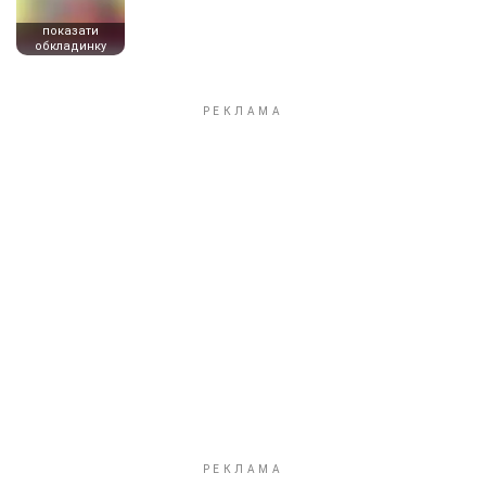
показати
обкладинку