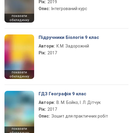
Рік:
2019
Опис:
Інтегрований курс
показати
обкладинку
Підручники Біологія 9 клас
Автори:
К.М. Задорожній
Рік:
2017
показати
обкладинку
ГДЗ Географія 9 клас
Автори:
В. М. Бойко, І. Л. Дітчук
Рік:
2017
Опис:
Зошит для практичних робіт
показати
обкладинку