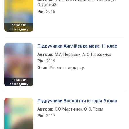
О. Довгий
Рік:
2015
показати
обкладинку
Підручники Англійська мова 11 клас
Автори:
М.А. Нерсісян, А. О. Піроженко
Рік:
2019
Опис:
Рівень стандарту
показати
обкладинку
Підручники Всесвітня історія 9 клас
Автори:
О.О. Мартинюк, О. О. Гісем
Рік:
2017