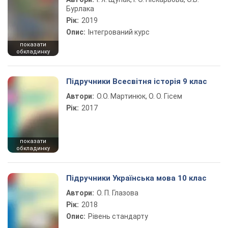
Бурлака
Рік:
2019
Опис:
Інтегрований курс
показати
обкладинку
Підручники Всесвітня історія 9 клас
Автори:
О.О. Мартинюк, О. О. Гісем
Рік:
2017
показати
обкладинку
Підручники Українська мова 10 клас
Автори:
О. П. Глазова
Рік:
2018
Опис:
Рівень стандарту