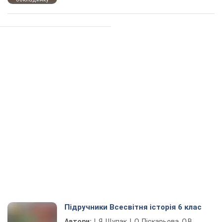
Підручники Всесвітня історія 6 клас
Автори:
І. Я. Щупак, І. О. Піскарьова, О.В.