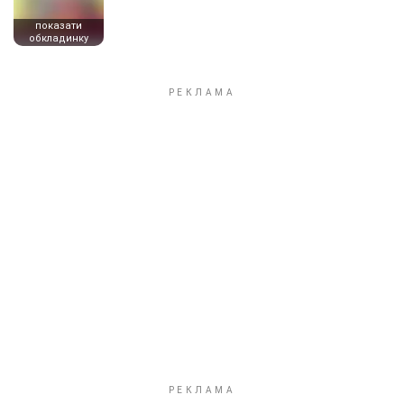
показати
обкладинку