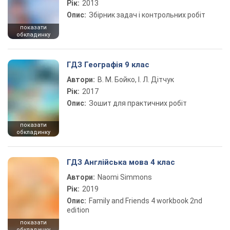
Рік:
2013
Опис:
Збірник задач і контрольних робіт
показати
обкладинку
ГДЗ Географія 9 клас
Автори:
В. М. Бойко, І. Л. Дітчук
Рік:
2017
Опис:
Зошит для практичних робіт
показати
обкладинку
ГДЗ Англійська мова 4 клас
Автори:
Naomi Simmons
Рік:
2019
Опис:
Family and Friends 4 workbook 2nd
edition
показати
обкладинку