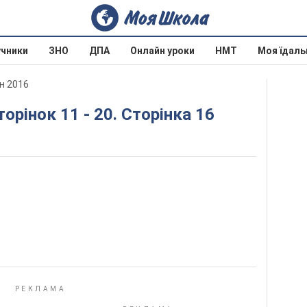
учники
ЗНО
ДПА
Онлайн уроки
НМТ
Моя їдаль
н 2016
торінок 11 - 20. Сторінка 16