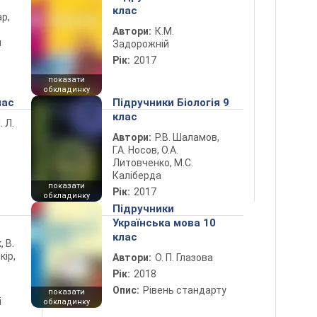
клас
ар,
Автори:
К.М.
й
Задорожній
Рік:
2017
показати
обкладинку
лас
Підручники Біологія 9
клас
. Л.
Автори:
Р.В. Шаламов,
Г.А. Носов, О.А.
Литовченко, М.С.
Каліберда
показати
Рік:
2017
обкладинку
5
Підручники
Українська мова 10
клас
, В.
кір,
Автори:
О. П. Глазова
Рік:
2018
Опис:
Рівень стандарту
показати
і
обкладинку