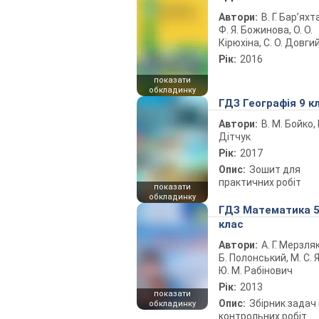
Автори:
В. Г. Бар’яхт
Ф. Я. Божинова, О. О.
Кірюхіна, С. О. Довги
Рік:
2016
показати
обкладинку
ГДЗ Географія 9 к
Автори:
В. М. Бойко, І
Дітчук
Рік:
2017
Опис:
Зошит для
практичних робіт
показати
обкладинку
ГДЗ Математика 
клас
Автори:
А. Г. Мерзляк
Б. Полонський, М. С. Я
Ю. М. Рабінович
Рік:
2013
показати
Опис:
Збірник задач 
обкладинку
контрольних робіт