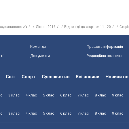
родознавство ✍
Діптан 2016
Відповіді до сторінок 11 - 20
Сторі
Команда
Правова інформація
ті
Документи
Редакційна політика
Світ
Спорт
Суспільство
Всі новини
Новини ос
ас
3 клас
4 клас
5 клас
6 клас
7 клас
8 клас
9 клас
ас
3 клас
4 клас
5 клас
6 клас
7 клас
8 клас
9 клас