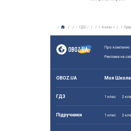
✅ ГДЗ ✅
⚡ 4 клас ⚡
При
Про компанію
Реклама на сай
OBOZ.UA
Моя Школа
ГДЗ
1 клас
2 кл
Підручники
1 клас
2 кл