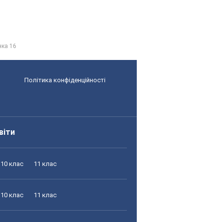
нка 16
Політика конфіденційності
віти
10 клас
11 клас
10 клас
11 клас