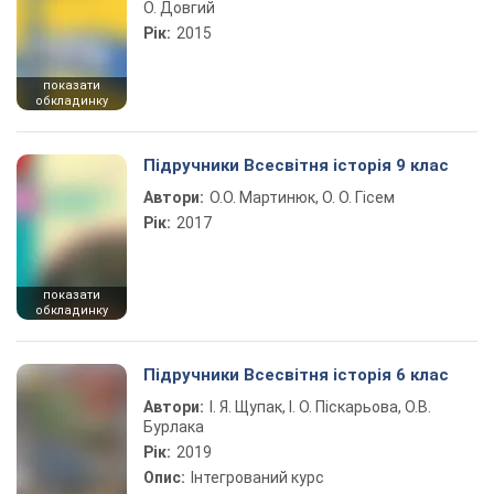
О. Довгий
Рік:
2015
показати
обкладинку
Підручники Всесвітня історія 9 клас
Автори:
О.О. Мартинюк, О. О. Гісем
Рік:
2017
показати
обкладинку
Підручники Всесвітня історія 6 клас
Автори:
І. Я. Щупак, І. О. Піскарьова, О.В.
Бурлака
Рік:
2019
Опис:
Інтегрований курс