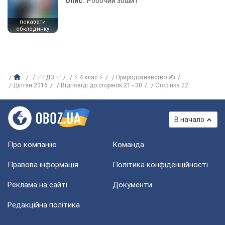
Опис:
Робочий зошит
показати
обкладинку
✅ ГДЗ ✅
⚡ 4 клас ⚡
Природознавство ✍
Діптан 2016
Відповіді до сторінок 21 - 30
Сторінка 22
В начало
Про компанію
Команда
Правова інформація
Політика конфіденційності
Реклама на сайті
Документи
Редакційна політика