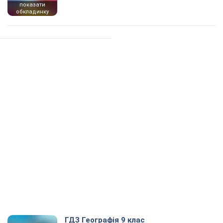
показати
обкладинку
ГДЗ Географія 9 клас