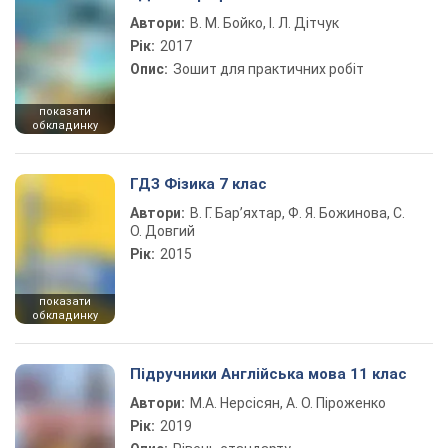
Автори:
В. М. Бойко, І. Л. Дітчук
Рік:
2017
Опис:
Зошит для практичних робіт
показати
обкладинку
ГДЗ Фізика 7 клас
Автори:
В. Г. Бар’яхтар, Ф. Я. Божинова, С.
О. Довгий
Рік:
2015
показати
обкладинку
Підручники Англійська мова 11 клас
Автори:
М.А. Нерсісян, А. О. Піроженко
Рік:
2019