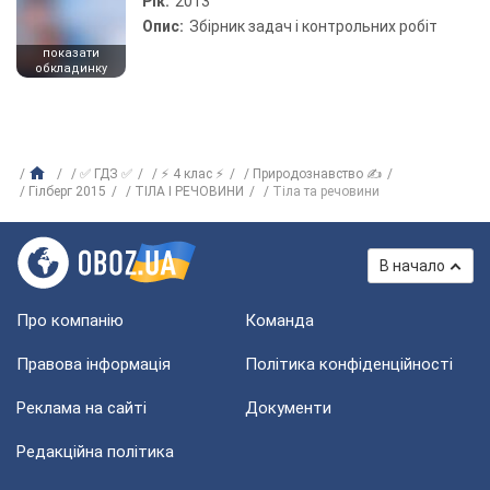
Рік:
2013
Опис:
Збірник задач і контрольних робіт
показати
обкладинку
✅ ГДЗ ✅
⚡ 4 клас ⚡
Природознавство ✍
Гілберг 2015
ТIЛА I РЕЧОВИНИ
Тіла та речовини
В начало
Про компанію
Команда
Правова інформація
Політика конфіденційності
Реклама на сайті
Документи
Редакційна політика