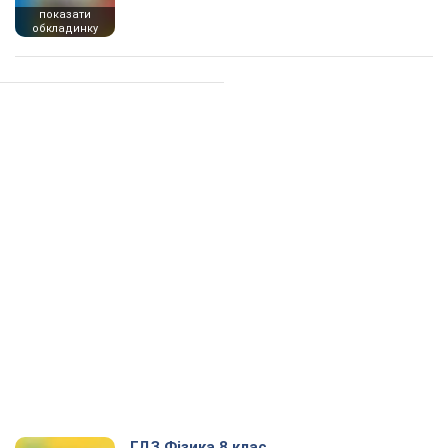
показати
обкладинку
ГДЗ Фізика 8 клас