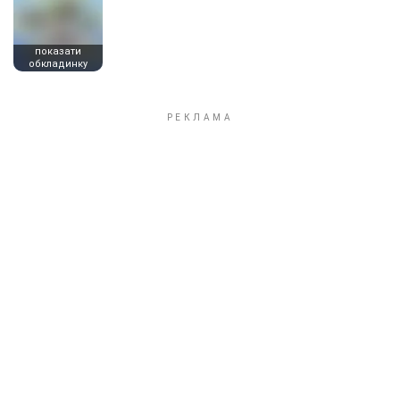
показати
обкладинку