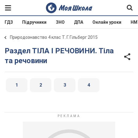
ГДЗ
Підручники
ЗНО
ДПА
Онлайн уроки
НМ
Природознавство 4 клас Т. Г. Гільберг 2015
Раздел ТIЛА I РЕЧОВИНИ. Тіла
та речовини
1
2
3
4