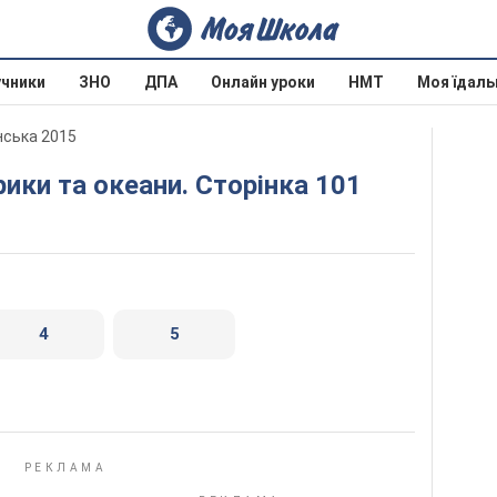
учники
ЗНО
ДПА
Онлайн уроки
НМТ
Моя їдаль
нська 2015
рики та океани. Сторінка 101
4
5