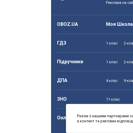
Реклама на сай
OBOZ.UA
Моя Школа
ГДЗ
1 клас
2 кл
Підручники
1 клас
2 кл
ДПА
4 клас
9 кл
ЗНО
11 клас
Разом з нашими партнерами са
Онлайн уроки
1 клас
2 кл
а контент та реклама відпові