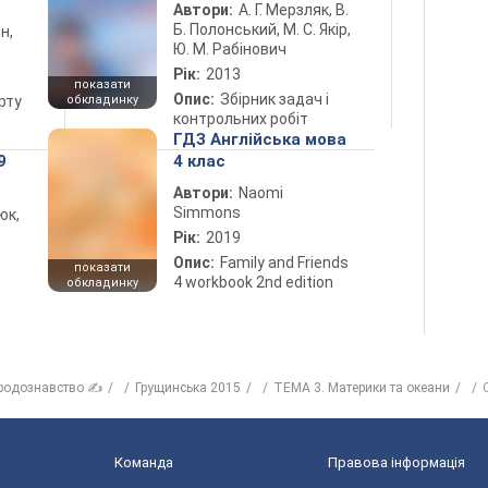
Автори:
А. Г. Мерзляк, В.
Б. Полонський, М. С. Якір,
н,
Ю. М. Рабінович
Рік:
2013
показати
Опис:
Збірник задач і
рту
обкладинку
контрольних робіт
ГДЗ Англійська мова
9
4 клас
Автори:
Naomi
Simmons
юк,
Рік:
2019
Опис:
Family and Friends
показати
4 workbook 2nd edition
обкладинку
родознавство ✍
Грущинська 2015
ТЕМА 3. Материки та океани
Команда
Правова інформація