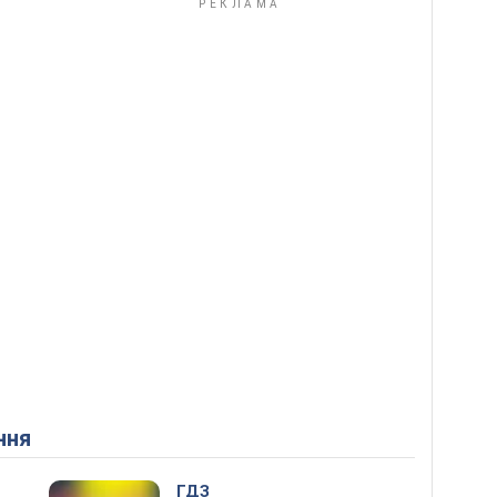
ння
ГДЗ