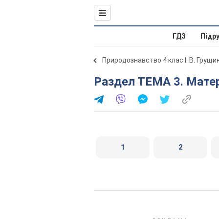
ГДЗ
Підр
Природознавство 4 клас І. В. Грущи
Раздел ТЕМА 3. Мате
1
2