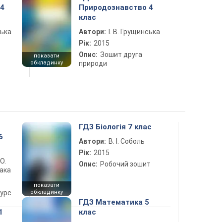
 4
Природознавство 4
клас
ська
Автори:
І. В. Грущинська
Рік:
2015
Опис:
Зошит друга
показати
обкладинку
природи
ГДЗ Біологія 7 клас
6
Автори:
В. І. Соболь
Рік:
2015
 О.
Опис:
Робочий зошит
лака
показати
курс
обкладинку
ГДЗ Математика 5
1
клас