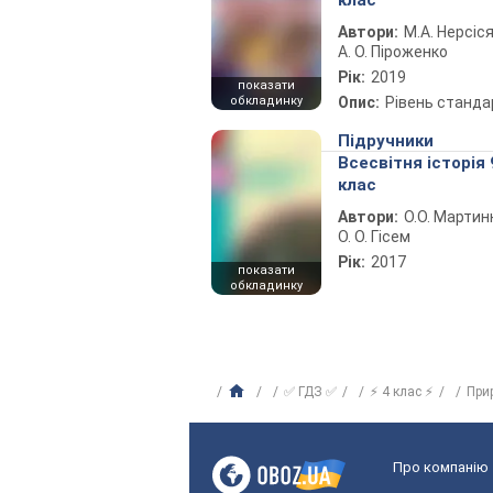
клас
Автори:
М.А. Нерсіся
А. О. Піроженко
Рік:
2019
показати
обкладинку
Опис:
Рівень станда
Підручники
Всесвітня історія 
клас
Автори:
О.О. Мартин
О. О. Гісем
Рік:
2017
показати
обкладинку
✅ ГДЗ ✅
⚡ 4 клас ⚡
При
Про компанію