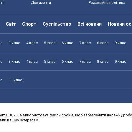
ті
Документи
Редакційна політика
Світ
Спорт
Суспільство
Всі новини
Новини ос
ас
3 клас
4 клас
5 клас
6 клас
7 клас
8 клас
9 клас
ас
3 клас
4 клас
5 клас
6 клас
7 клас
8 клас
9 клас
ас
11 клас
йт OBOZ.UA використовує файли cookie, щоб забезпечити належну робот
ас
3 клас
4 клас
5 клас
6 клас
7 клас
8 клас
9 клас
дали вашим інтересам.