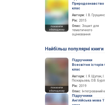
Природознавство
клас
Автори:
І. В. Грущин
Рік:
2015
Опис:
Зошит для
показати
обкладинку
тематичного
оцінювання
Найбільш популярні книги
Підручники
Всесвітня історія 
клас
Автори:
І. Я. Щупак, І.
Піскарьова, О.В. Бур
Рік:
2019
показати
обкладинку
Опис:
Інтегрований 
Підручники
Англійська мова 1