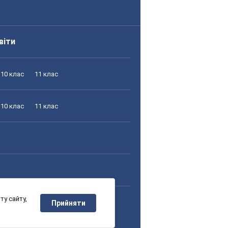
віти
10 клас
11 клас
10 клас
11 клас
у сайту,
10 клас
11 клас
Прийняти