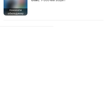
Опис:
Робочий зошит
показати
обкладинку