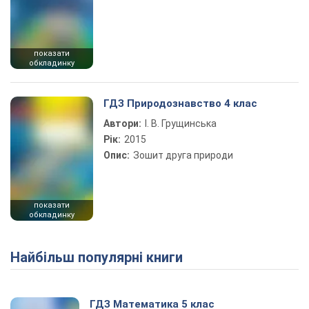
показати
обкладинку
ГДЗ Природознавство 4 клас
Автори:
І. В. Грущинська
Рік:
2015
Опис:
Зошит друга природи
показати
обкладинку
Найбільш популярні книги
ГДЗ Математика 5 клас