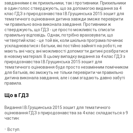
завданнями є як прихильники, так і противники. Прихильники
в один голос стверджують, що за допомогою видання за 4
клас ГДЗ з природознавства І.В.Грущинська 2015 зошит для
тематичного оцінювання дитина завжди зможе перевірити
чи правильно вона виконала завдання. Противники ж
стверджують, що ГДЗ - це просто можливість списати
правильну відповідь. Однак, потрібно враховувати, що
четвертий клас - це той вік, коли шкільна програма починає
ускладнюватися і батьки, які постійно зайняті на роботі, не
мають ані часу, ані можливості допомогти дитині розібратися
в новому матеріалі. В цьому випадку видання за 4 клас ГДЗ з
природознавства І.В.Грущинська 2015 зошит для
тематичного оцінювання буде просто незамінним помічником
для батьків, які зможуть не тільки перевірити чи правильно
дитина виконала завдання, але і самі згадають давно забуті
правила.
Що в ГДЗ
Видання І.В.Грущинська 2015 зошит для тематичного
оцінювання ГДЗ з природознавства за 4 клас складається з 9
частин:
Вступ.