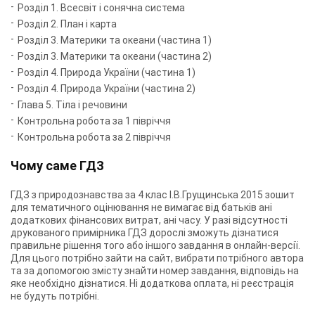
Розділ 1. Всесвіт і сонячна система
Розділ 2. План і карта
Розділ 3. Материки та океани (частина 1)
Розділ 3. Материки та океани (частина 2)
Розділ 4. Природа України (частина 1)
Розділ 4. Природа України (частина 2)
Глава 5. Тіла і речовини
Контрольна робота за 1 півріччя
Контрольна робота за 2 півріччя
Чому саме ГДЗ
ГДЗ з природознавства за 4 клас І.В.Грущинська 2015 зошит
для тематичного оцінювання не вимагає від батьків ані
додаткових фінансових витрат, ані часу. У разі відсутності
друкованого примірника ГДЗ дорослі зможуть дізнатися
правильне рішення того або іншого завдання в онлайн-версії.
Для цього потрібно зайти на сайт, вибрати потрібного автора
та за допомогою змісту знайти номер завдання, відповідь на
яке необхідно дізнатися. Ні додаткова оплата, ні реєстрація
не будуть потрібні.