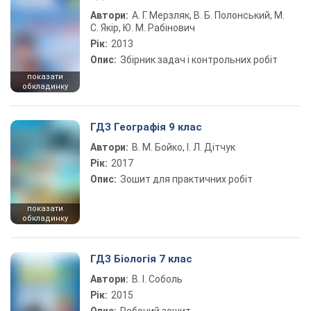
Автори:
А. Г. Мерзляк, В. Б. Полонський, М.
С. Якір, Ю. М. Рабінович
Рік:
2013
Опис:
Збірник задач і контрольних робіт
показати
обкладинку
ГДЗ Географія 9 клас
Автори:
В. М. Бойко, І. Л. Дітчук
Рік:
2017
Опис:
Зошит для практичних робіт
показати
обкладинку
ГДЗ Біологія 7 клас
Автори:
В. І. Соболь
Рік:
2015