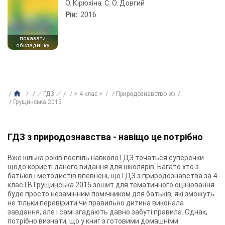
О. Кірюхіна, С. О. Довгий
Рік:
2016
показати
обкладинку
✅ ГДЗ ✅
⚡ 4 клас ⚡
Природознавство ✍
Грущинська 2015
ГДЗ з природознавства - навіщо це потрібно
Вже кілька років поспіль навколо ГДЗ точаться суперечки
щодо користі даного видання для школярів. Багато хто з
батьків і методистів впевнені, що ГДЗ з природознавства за 4
клас І.В.Грущинська 2015 зошит для тематичного оцінювання
буде просто незамінним помічником для батьків, які зможуть
не тільки перевірити чи правильно дитина виконала
завдання, але і самі згадають давно забуті правила. Однак,
потрібно визнати, що у книг з готовими домашніми