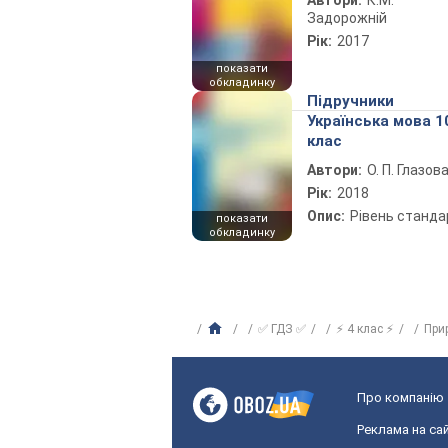
Автори:
К.М.
Задорожній
Рік:
2017
показати
обкладинку
Підручники
Українська мова 1
клас
Автори:
О. П. Глазов
Рік:
2018
Опис:
Рівень станда
показати
обкладинку
✅ ГДЗ ✅
⚡ 4 клас ⚡
При
Про компанію
Реклама на сай