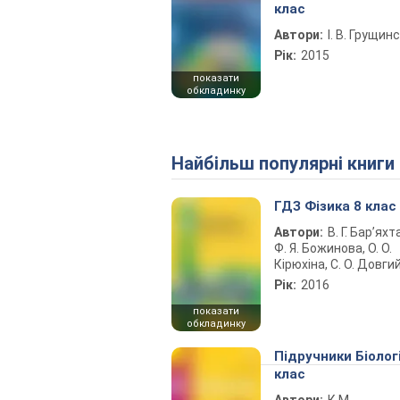
клас
Автори:
І. В. Грущин
Рік:
2015
показати
обкладинку
Найбільш популярні книги
ГДЗ Фізика 8 клас
Автори:
В. Г. Бар’яхт
Ф. Я. Божинова, О. О.
Кірюхіна, С. О. Довги
Рік:
2016
показати
обкладинку
Підручники Біолог
клас