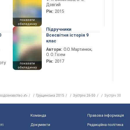
Довгий
Рік:
2015
показати
обкладинку
Підручники
0
Всесвітня історія 9
клас
а
Автори:
О.О. Мартинюк,
О. О. Гісем
Рік:
2017
рту
показати
обкладинку
родознавство ✍
Грущинська 2015
Зустрічі 26-50
Зустріч 30
Команда
Правова інформація
ті
Документи
Редакційна політика