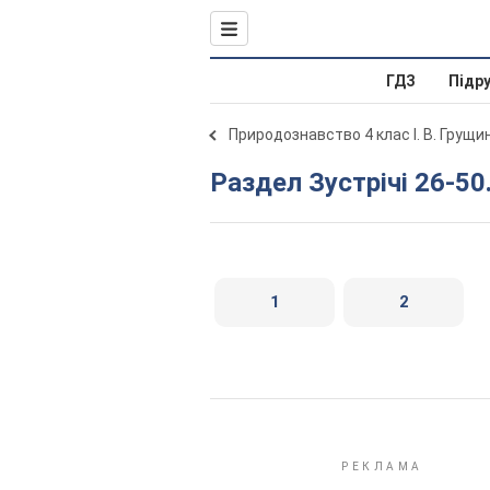
ГДЗ
Підр
Природознавство 4 клас І. В. Грущи
Раздел Зустрічі 26-50
1
2