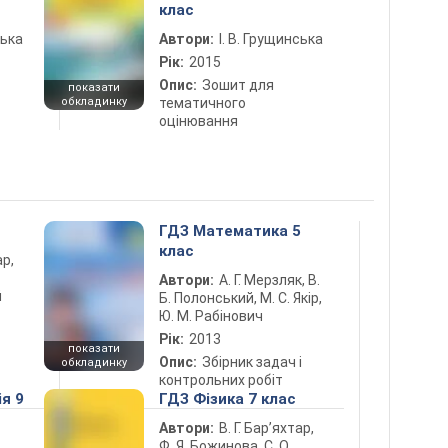
клас
ська
Автори:
І. В. Грущинська
Рік:
2015
Опис:
Зошит для
показати
обкладинку
тематичного
оцінювання
ГДЗ Математика 5
клас
ар,
Автори:
А. Г. Мерзляк, В.
й
Б. Полонський, М. С. Якір,
Ю. М. Рабінович
Рік:
2013
показати
Опис:
Збірник задач і
обкладинку
контрольних робіт
ія 9
ГДЗ Фізика 7 клас
Автори:
В. Г. Бар’яхтар,
Ф. Я. Божинова, С. О.