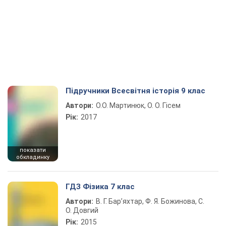
Підручники Всесвітня історія 9 клас
Автори:
О.О. Мартинюк, О. О. Гісем
Рік:
2017
показати
обкладинку
ГДЗ Фізика 7 клас
Автори:
В. Г. Бар’яхтар, Ф. Я. Божинова, С.
О. Довгий
Рік:
2015