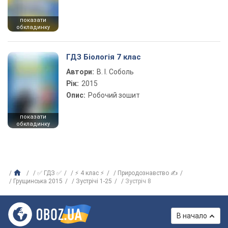
показати
обкладинку
ГДЗ Біологія 7 клас
Автори:
В. І. Соболь
Рік:
2015
Опис:
Робочий зошит
показати
обкладинку
✅ ГДЗ ✅
⚡ 4 клас ⚡
Природознавство ✍
Грущинська 2015
Зустрічі 1-25
Зустріч 8
В начало