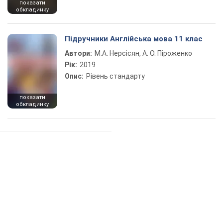
показати
обкладинку
Підручники Англійська мова 11 клас
Автори:
М.А. Нерсісян, А. О. Піроженко
Рік:
2019
Опис:
Рівень стандарту
показати
обкладинку