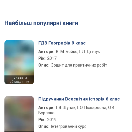
Найбільш популярні книги
ГДЗ Географія 9 клас
Автори:
В. М. Бойко, І. Л. Дітчук
Рік:
2017
Опис:
Зошит для практичних робіт
показати
обкладинку
Підручники Всесвітня історія 6 клас
Автори:
І. Я. Щупак, І. О. Піскарьова, О.В.
Бурлака
Рік:
2019
Опис:
Інтегрований курс