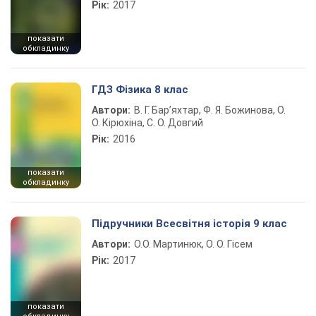
Рік:
2017
показати
обкладинку
ГДЗ Фізика 8 клас
Автори:
В. Г. Бар’яхтар, Ф. Я. Божинова, О.
О. Кірюхіна, С. О. Довгий
Рік:
2016
показати
обкладинку
Підручники Всесвітня історія 9 клас
Автори:
О.О. Мартинюк, О. О. Гісем
Рік:
2017
показати