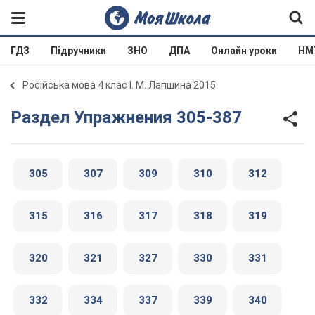
ГДЗ
Підручники
ЗНО
ДПА
Онлайн уроки
НМ
Російська мова 4 клас І. М. Лапшина 2015
Раздел Упражнения 305-387
305
307
309
310
312
315
316
317
318
319
320
321
327
330
331
332
334
337
339
340