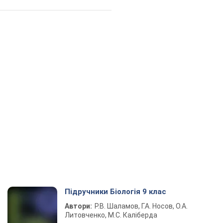
Підручники Біологія 9 клас
Автори:
Р.В. Шаламов, Г.А. Носов, О.А.
Литовченко, М.С. Каліберда